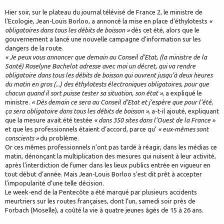
Hier soir, sur le plateau du journal télévisé de France 2, le ministre de
l’Ecologie, Jean-Louis Borloo, a annoncé la mise en place d’éthylotests
«
obligatoires dans tous les débits de boisson »
dès cet été, alors que le
gouvernement a lancé une nouvelle campagne d’information sur les
dangers de la route.
« Je peux vous annoncer que demain au Conseil d’Etat, (la ministre de la
Santé) Roselyne Bachelot adresse avec moi un décret, qui va rendre
obligatoire dans tous les débits de boisson qui ouvrent jusqu’à deux heures
du matin en gros (...) des éthylotests électroniques obligatoires, pour que
chacun quand il sort puisse tester sa situation, son état »
, a expliqué le
ministre.
« Dès demain ce sera au Conseil d’Etat et j’espère que pour l’été,
ça sera obligatoire dans tous les débits de boisson »
, a-t-il ajouté, expliquant
que la mesure avait été testée
« dans 350 sites dans l’Ouest de la France »
et que les professionnels étaient d’accord, parce qu’
« eux-mêmes sont
conscients »
du problème.
Or ces mêmes professionnels n’ont pas tardé à réagir, dans les médias ce
matin, dénonçant la multiplication des mesures qui nuisent à leur activité,
après l’interdiction de fumer dans les lieux publics entrée en vigueur en
tout début d’année. Mais Jean-Louis Borloo s’est dit prêt à accepter
l’impopularité d’une telle décision.
Le week-end de la Pentecôte a été marqué par plusieurs accidents
meurtriers sur les routes françaises, dont l’un, samedi soir près de
Forbach (Moselle), a coûté la vie à quatre jeunes âgés de 15 à 26 ans.