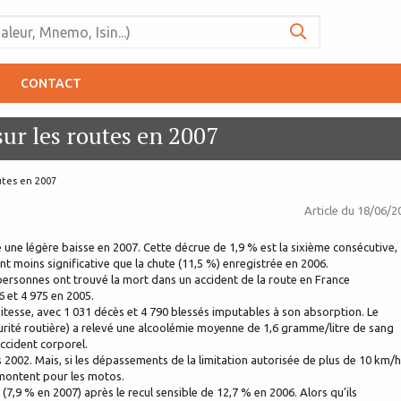
CONTACT
sur les routes en 2007
utes en 2007
Article du
18/06/2
 une légère baisse en 2007. Cette décrue de 1,9 % est la sixième consécutive,
t moins significative que la chute (11,5 %) enregistrée en 2006.
personnes ont trouvé la mort dans un accident de la route en France
6 et 4 975 en 2005.
itesse, avec 1 031 décès et 4 790 blessés imputables à son absorption. Le
curité routière) a relevé une alcoolémie moyenne de 1,6 gramme/litre de sang
accident corporel.
is 2002. Mais, si les dépassements de la limitation autorisée de plus de 10 km/h
remontent pour les motos.
(7,9 % en 2007) après le recul sensible de 12,7 % en 2006. Alors qu’ils