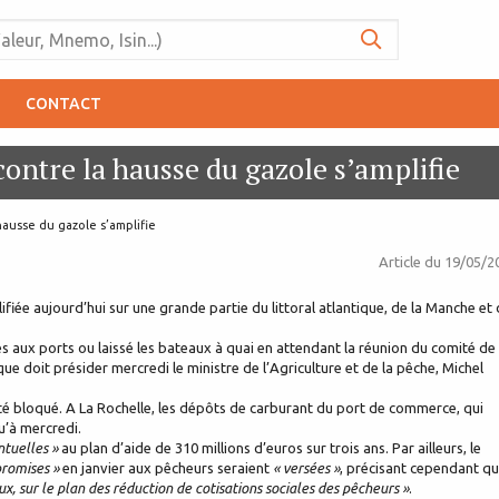
CONTACT
ontre la hausse du gazole s’amplifie
ausse du gazole s’amplifie
Article du
19/05/2
fiée aujourd’hui sur une grande partie du littoral atlantique, de la Manche et
 aux ports ou laissé les bateaux à quai en attendant la réunion du comité de
, que doit présider mercredi le ministre de l’Agriculture et de la pêche, Michel
té bloqué. A La Rochelle, les dépôts de carburant du port de commerce, qui
u’à mercredi.
ntuelles »
au plan d’aide de 310 millions d’euros sur trois ans. Par ailleurs, le
promises »
en janvier aux pêcheurs seraient
« versées »
, précisant cependant q
ux, sur le plan des réduction de cotisations sociales des pêcheurs »
.