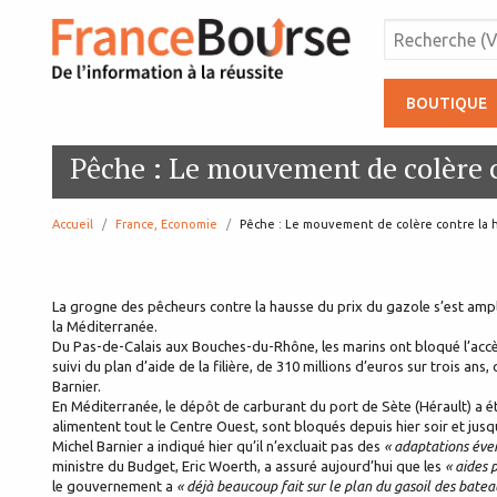
BOUTIQUE
Pêche : Le mouvement de colère c
Accueil
France, Economie
page:
Pêche : Le mouvement de colère contre la h
La grogne des pêcheurs contre la hausse du prix du gazole s’est ampli
la Méditerranée.
Du Pas-de-Calais aux Bouches-du-Rhône, les marins ont bloqué l’accès
suivi du plan d’aide de la filière, de 310 millions d’euros sur trois ans
Barnier.
En Méditerranée, le dépôt de carburant du port de Sète (Hérault) a é
alimentent tout le Centre Ouest, sont bloqués depuis hier soir et jusq
Michel Barnier a indiqué hier qu’il n’excluait pas des
« adaptations éve
ministre du Budget, Eric Woerth, a assuré aujourd’hui que les
« aides 
le gouvernement a
« déjà beaucoup fait sur le plan du gasoil des batea