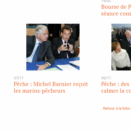
19/05
Bourse de P
séance cons
07/11
06/11
Pêche : Michel Barnier reçoit
Pêche : des
les marins-pêcheurs
calmer la c
Retour à la liste 