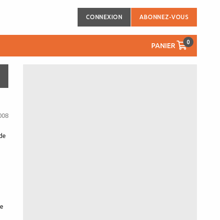
CONNEXION
ABONNEZ-VOUS
0
PANIER
008
 de
ue