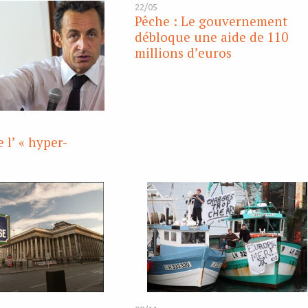
22/05
Pêche : Le gouvernement
débloque une aide de 110
millions d’euros
 l’ « hyper-