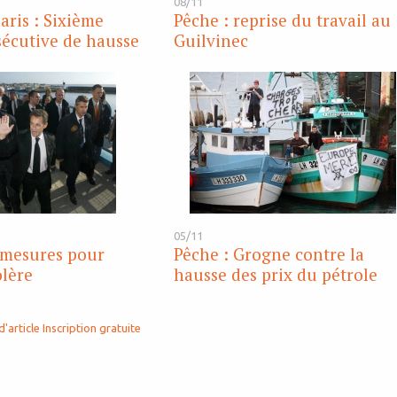
08/11
aris : Sixième
Pêche : reprise du travail au
écutive de hausse
Guilvinec
05/11
 mesures pour
Pêche : Grogne contre la
olère
hausse des prix du pétrole
d'article
Inscription gratuite