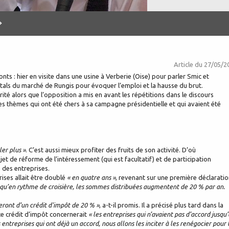
»
Article du
27/05/2
nts : hier en visite dans une usine à Verberie (Oise) pour parler Smic et
 étals du marché de Rungis pour évoquer l’emploi et la hausse du brut.
rité alors que l’opposition a mis en avant les répétitions dans le discours
 des thèmes qui ont été chers à sa campagne présidentielle et qui avaient été
ler plus »
. C’est aussi mieux profiter des fruits de son activité. D’où
ojet de réforme de l’intéressement (qui est facultatif) et de participation
s des entreprises.
ises allait être doublé
« en quatre ans »
, revenant sur une première déclarati
 qu’en rythme de croisière, les sommes distribuées augmentent de 20 % par an.
eront d’un crédit d'impôt de 20 % »
, a-t-il promis. Il a précisé plus tard dans la
 ce crédit d’impôt concernerait
« les entreprises qui n’avaient pas d’accord jusqu’
s entreprises qui ont déjà un accord, nous allons les inciter à les renégocier pour 