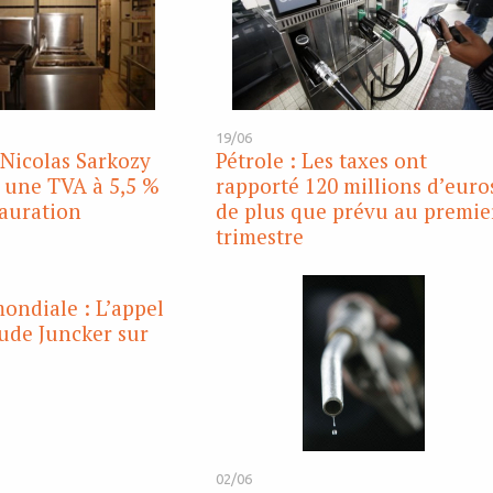
19/06
Nicolas Sarkozy
Pétrole : Les taxes ont
 une TVA à 5,5 %
rapporté 120 millions d’euro
tauration
de plus que prévu au premie
trimestre
ndiale : L’appel
ude Juncker sur
02/06