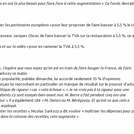
i en ont le plus besoin pour faire face à cette augmentation »
. Ce fonds devrait
vec les partenaires européens »
pour leur proposer de faire baisser à 5,5 % le t
sseur Jacques Chirac de faire baisser la TVA sur la restauration à 5,5 %, ce q
s et sur la vidéo »
pour en ramener la TVA à 5,5 %.
. J’espère que vous voyez qu’on est en train de faire bouger la France, de faire
Sarkozy ce matin.
de popularité, publiée dimanche, lui accorde seulement 35 % d’opinions
rançais lui reprochant en particulier un manque de résultat sur le pouvoir d’acha
litique de rigueur »
car
« cela échoue ». « Je ne crois pas à la rigueur pour une
pétents s’y sont essayés bien avant moi. M. Barre a fait pendant cinq ans une
eur »
. Il a également cité
« M. Delors ou M. Bérégovoy. Et qu'est-ce que cela a
il expliqué.
ter les recettes »
, Nicolas Sarkozy a dit vouloir
« maîtriser les dépenses pour 
dans la colonne des recettes, cela augmente »
.