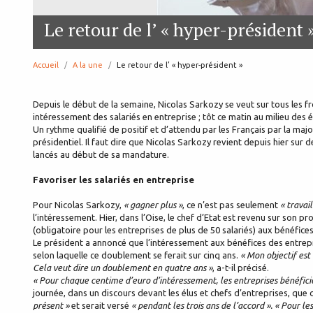
Le retour de l’ « hyper-président 
Accueil
A la une
page:
Le retour de l’ « hyper-président »
Depuis le début de la semaine, Nicolas Sarkozy se veut sur tous les fro
intéressement des salariés en entreprise ; tôt ce matin au milieu des
Un rythme qualifié de positif et d’attendu par les Français par la majo
présidentiel. Il faut dire que Nicolas Sarkozy revient depuis hier sur
lancés au début de sa mandature.
Favoriser les salariés en entreprise
Pour Nicolas Sarkozy,
« gagner plus »
, ce n’est pas seulement
« travail
l’intéressement. Hier, dans l’Oise, le chef d’Etat est revenu sur son pr
(obligatoire pour les entreprises de plus de 50 salariés) aux bénéfice
Le président a annoncé que l’intéressement aux bénéfices des entrepr
selon laquelle ce doublement se ferait sur cinq ans.
« Mon objectif est
Cela veut dire un doublement en quatre ans »
, a-t-il précisé.
« Pour chaque centime d’euro d’intéressement, les entreprises bénéfici
journée, dans un discours devant les élus et chefs d’entreprises, que
présent »
et serait versé
« pendant les trois ans de l’accord ». « Pour le