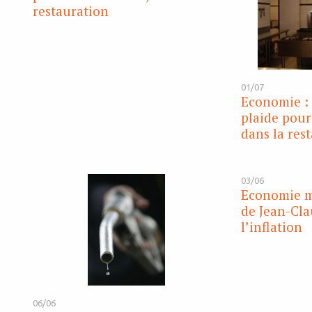
restauration
01/07
Economie : 
plaide pour
dans la res
03/06
Economie mo
de Jean-Cla
l’inflation
06/06