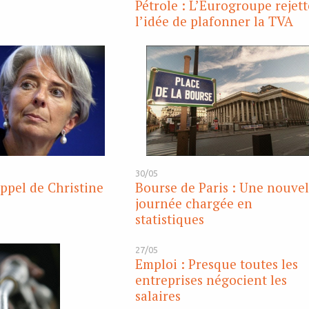
Pétrole : L’Eurogroupe rejett
l’idée de plafonner la TVA
30/05
appel de Christine
Bourse de Paris : Une nouvel
journée chargée en
statistiques
27/05
Emploi : Presque toutes les
entreprises négocient les
salaires