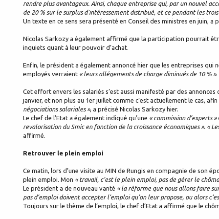
rendre plus avantageux. Ainsi, chaque entreprise qui, par un nouvel acc
de 20 % sur le surplus d’intéressement distribué, et ce pendant les trois
Un texte en ce sens sera présenté en Conseil des ministres en juin, a pr
Nicolas Sarkozy a également affirmé que la participation pourrait ê
inquiets quant à leur pouvoir d’achat.
Enfin, le président a également annoncé hier que les entreprises qui 
employés verraient
« leurs allégements de charge diminués de 10 % »
.
Cet effort envers les salariés s’est aussi manifesté par des annonces 
janvier, et non plus au 1er juillet comme c’est actuellement le cas, afin
négociations salariales »
, a précisé Nicolas Sarkozy hier.
Le chef de l’Etat a également indiqué qu’une
« commission d’experts »
revalorisation du Smic en fonction de la croissance économiques ». « Les
affirmé.
Retrouver le plein emploi
Ce matin, lors d’une visite au MIN de Rungis en compagnie de son épo
plein emploi. Mon
« travail, c’est le plein emploi, pas de gérer le chôm
Le président a de nouveau vanté
« la réforme que nous allons faire sur
pas d’emploi doivent accepter l’emploi qu’on leur propose, ou alors c’est 
Toujours sur le thème de l’emploi, le chef d’Etat a affirmé que le chô