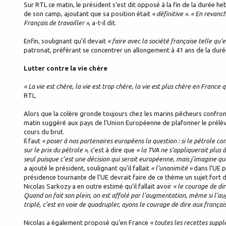
Sur RTL ce matin, le président s’est dit opposé à la fin de la durée h
de son camp, ajoutant que sa position était
« définitive ». « En revan
Français de travailler »
, a-t-il dit.
Enfin, soulignant qu’il devait
« faire avec la société française telle qu’e
patronat, préférant se concentrer un allongement à 41 ans de la duré
Lutter contre la vie chère
« La vie est chère, la vie est trop chère, la vie est plus chère en France q
RTL.
Alors que la colère gronde toujours chez les marins pêcheurs confron
matin suggéré aux pays de l’Union Européenne de plafonner le prélèvem
cours du brut.
Il faut
« poser à nos partenaires européens la question : si le pétrole co
sur le prix du pétrole »
, c’est à dire que
« la TVA ne s’appliquerait plus à
seul puisque c’est une décision qui serait européenne, mais j’imagine qu
a ajouté le président, soulignant qu’il fallait
« l’unanimité »
dans l’UE po
présidence tournante de l’UE devrait faire de ce thème un sujet for
Nicolas Sarkozy a en outre estimé qu’il fallait avoir
« le courage de di
Quand on fait son plein, on est affolé par l’augmentation, même si l’
triplé, c’est en voie de quadrupler, ayons le courage de dire aux françai
Nicolas a également proposé qu’en France
« toutes les recettes suppl