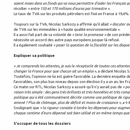
soient mises dans un fonds qui va nous permettre d’aider les Français qu
récolter
« entre 150 et 170 millions d’euros par trimestre »
.
Le taux de TVA sur les produits pétroliers est fixé en France à 19,6%.
Toujours sur la TVA, Nicolas Sarkozy a affirmé qu’il allait
« discuter a
de TVA sur les immeubles à « haute qualité environnementale ».
Il a aussi fait part de sa volonté de
« tenir la promesse »
de son prédéce
nécessite un accord des autre pays européens jusque-là refusé.
Il a également souhaité
« poser la question de la fiscalité sur les disque
Expliquer sa politique
« Je comprends les attentes, je suis le réceptacle de toutes ces attentes
changer la France pour que chacun ait un emploi »
, a déclaré Nicolas 
Toutefois, l’opinion ne lui est guère favorable. La dernière enquête 
favorables, son plus bas niveau depuis son élection il y a un an, les F
Ce matin sur RTL, Nicolas Sarkozy a assuré qu’il n’y aurait pas de
« po
raison très simple : des gens très brillants et très honnêtes et très com
politique qui a été communément décrite comme une politique de rigu
amené ? Plus de chômage, plus de déficit et moins de croissance »
, a-t-
Soulignant que
« la rigueur consiste à tordre les dépenses pour augmen
chaque centime d’euro dépensé soit bien utilisé et en même temps que 
S’occuper de tous les dossiers