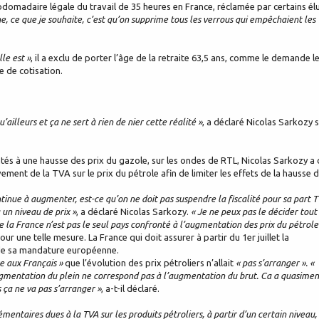
ebdomadaire légale du travail de 35 heures en France, réclamée par certains él
che, ce que je souhaite, c’est qu’on supprime tous les verrous qui empêchaient les
lle est »
, il a exclu de porter l’âge de la retraite 63,5 ans, comme le demande l
e de cotisation.
u’ailleurs et ça ne sert à rien de nier cette réalité »
, a déclaré Nicolas Sarkozy 
tés à une hausse des prix du gazole, sur les ondes de RTL, Nicolas Sarkozy a 
ent de la TVA sur le prix du pétrole afin de limiter les effets de la hausse 
ntinue à augmenter, est-ce qu’on ne doit pas suspendre la fiscalité pour sa part 
 un niveau de prix »
, a déclaré Nicolas Sarkozy.
« Je ne peux pas le décider tout
e la France n’est pas le seul pays confronté à l’augmentation des prix du pétrole
ur une telle mesure. La France qui doit assurer à partir du 1er juillet la
t de sa mandature européenne.
re aux Français »
que l’évolution des prix pétroliers n’allait
« pas s’arranger ». «
augmentation du plein ne correspond pas à l’augmentation du brut. Ca a quasimen
s ça ne va pas s’arranger »
, a-t-il déclaré.
émentaires dues à la TVA sur les produits pétroliers, à partir d’un certain niveau,