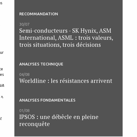
us
RECOMMANDATION
30/07
e
Semi-conducteurs - SK Hynix, ASM
International, ASML : trois valeurs,
trois situations, trois décisions
sur
ANALYSES TECHNIQUE
ce
04/08
des
Worldline : les résistances arrivent
TVA
 »
,
ANALYSES FONDAMENTALES
01/08
IPSOS : une débêcle en pleine
t
reconquête