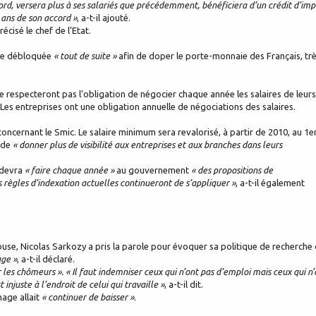
ord, versera plus à ses salariés que précédemment, bénéficiera d’un crédit d’imp
 ans de son accord »
, a-t-il ajouté.
écisé le chef de l’Etat.
tre débloquée
« tout de suite »
afin de doper le porte-monnaie des Français, tr
ne respecteront pas l’obligation de négocier chaque année les salaires de leurs
 Les entreprises ont une obligation annuelle de négociations des salaires.
concernant le Smic. Le salaire minimum sera revalorisé, à partir de 2010, au 1e
 de
« donner plus de visibilité aux entreprises et aux branches dans leurs
devra
« faire chaque année »
au gouvernement
« des propositions de
 règles d’indexation actuelles continueront de s’appliquer »
, a-t-il également
use, Nicolas Sarkozy a pris la parole pour évoquer sa politique de recherche
age »
, a-t-il déclaré.
 les chômeurs ». « Il faut indemniser ceux qui n’ont pas d’emploi mais ceux qui n’
injuste à l’endroit de celui qui travaille »
, a-t-il dit.
mage allait
« continuer de baisser »
.