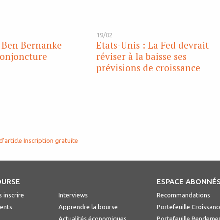
19/02
: Ben Bernanke
Etats-Unis : La Fed devrait
conjoncture
réviser à la baisse ses
prévisions de croissance
d'article
Inscription gratuite
OURSE
ESPACE ABONNÉ
 inscrire
Interviews
Recommandations
ents
Apprendre la bourse
Portefeuille Croissanc
Actualités économiques
Portefeuille Rendeme