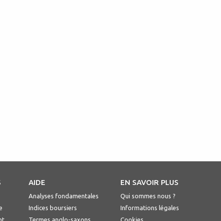
S
AIDE
EN SAVOIR PLUS
Analyses fondamentales
Qui sommes nous ?
e
Indices boursiers
Informations légales
nt
Termes anglo-saxons
Cookies