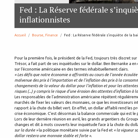
Fed : La Réserve fédérale s’inquièt
inflationnistes
Accueil
Bourse, Finance
page:
Fed : La Réserve fédérale s’inquiète de la bai
Pour la première fois, le président de la Fed, toujours très discret s
Trésor, a fait part de ses inquiétudes sur le dollar. Ben Bernanke a en 
sur l’économie américaine en des termes inhabituellement clairs.
« Les défis que notre économie a affrontés au cours de l’année écoulée 
malvenue des prix à l’importation et de l’inflation des prix à la consom
changements de la valeur du dollar pour l’inflation et pour les attentes
risques (...) y compris le risque d’une érosion des attentes d’inflation à 
Les responsables de l’administration américaine répètent régulièreme
marchés de fixer les valeurs des monnaies, ce que les investisseurs
rapport à la chute du billet vert. En effet, un dollar affaibli rend les 
crise économique. C’est désormais la balance commerciale qui est le 
Lors de leur dernière réunion en avril, les grands argentiers du Groupe 
changes et dit à mots couverts leur inquiétude face à la chute du dol
sur la durée »
la politique monétaire suivie par la Fed et
« la vigueur s
dollar restera une monnaie stable et forte ».