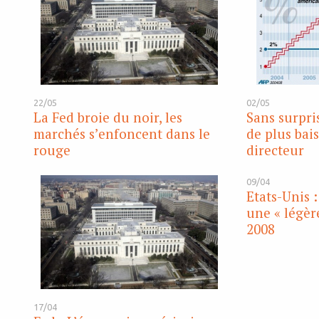
22/05
02/05
La Fed broie du noir, les
Sans surpris
marchés s’enfoncent dans le
de plus bai
rouge
directeur
09/04
Etats-Unis 
une « légèr
2008
17/04