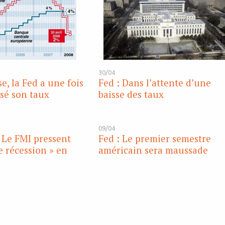
30/04
e, la Fed a une fois
Fed : Dans l’attente d’une
ssé son taux
baisse des taux
09/04
: Le FMI pressent
Fed : Le premier semestre
e récession » en
américain sera maussade