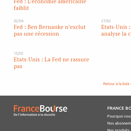
Fed : L’économie américaine
faiblit
02/04
27/02
Fed : Ben Bernanke n’exclut
Etats-Unis 
pas une récession
analyse la 
15/02
Etats-Unis : La Fed ne rassure
pas
Retour à la liste 
FRANCE B
Pourquoi vous
Nos abonnem
Nos produits