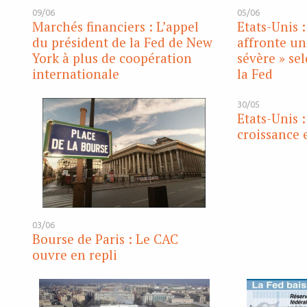
09/06
05/06
Marchés financiers : L’appel
Etats-Unis 
du président de la Fed de New
affronte un
York à plus de coopération
sévère » se
internationale
la Fed
30/05
Etats-Unis :
croissance 
03/06
Bourse de Paris : Le CAC
ouvre en repli