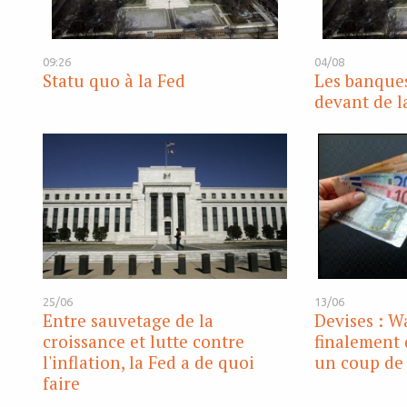
09:26
04/08
Statu quo à la Fed
Les banques
devant de l
25/06
13/06
Entre sauvetage de la
Devises : 
croissance et lutte contre
finalement 
l'inflation, la Fed a de quoi
un coup de 
faire