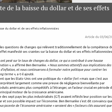
e de la baisse du dollar et de ses effets
sse du dollar et de ses effets inflationnistes
Article du
03/06/2
ur les questions de changes qui relèvent traditionnellement de la compétence d
effet manifesté ses craintes sur la baisse du dollar et ses effets inflationniste
ont pesé sur le taux de changes du dollar, ce qui a contribué à une hausse
mation »
, a affirmé Ben Bernanke.
« Nous sommes attentifs aux implications des
 d’inflation, et nous continuerons à formuler notre politique pour contrer les
long terme »
, a-t-il ajouté.
nt que les Etats-Unis ont une politique du
« dollar fort »
mais que c’est aux
 interprètent largement comme une preuve de négligence bienveillante par
produits américains plus compétitifs à l’étranger, un facteur crucial en période 
principal moteur de la croissance américaine.
des sept pays les plus industrialisés (G7) avaient infléchi leur position sur les
lar et son possible impact sur l’économie. Ben Bernanke s’est dit convaincu q
ous-jacente de l’économie américaine » seraient des « facteurs clés assurant que