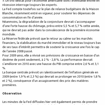
»
. Un trio délicat pour l’économie américaine dont l’éventuelle entrée en
récession interroge toujours les experts.
La Fed compte toutefois sur le plan de relance budgétaire de la Maison
Blanche, récemment entré en vigueur, pour soutenir les dépenses de
consommation en fin d’année.
Néanmoins, la dégradation de la conjoncture devrait s’accompagner
d’une forte hausse du chômage, prévu entre 5,5 % et 5,7 % cette année,
qui ne devrait pas aider dans la convalescence de la première économie
mondiale.
La Réserve fédérale prévoit que le retour au calme sur les marchés
financiers, la stabilisation du marché immobilier et le niveau toujours bas
de ses taux d’intérêt permettra de soutenir la croissance une fois le cap
de l’année 2008 passé.
Pour 2009 ainsi, elle a révisé ses prévisions de croissance en baisse d’un
dixième de point seulement, à 2 % - 2,8 %. La performance devrait
s’améliorer en 2010 avec une hausse du PIB comprise entre 2,6 % et 3,1
%.
La banque centrale prévoit un ralentissement de l’inflation générale en
2009 (entre 1,9 % et 2,3 %) qui devrait se prolonger en 2010 (entre 1,8 %
et 2 %), conséquence d’un assagissement des prix des matières
premières.
Observation
Les minutes de la Fed diffusées hier ont également permis de prendre