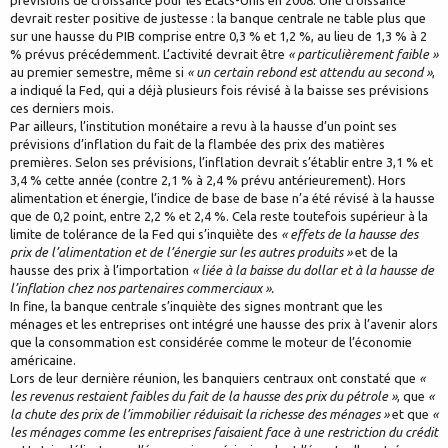
prévisions de croissance pour les Etats-Unis en 2008. Une croissance
devrait rester positive de justesse : la banque centrale ne table plus que
sur une hausse du PIB comprise entre 0,3 % et 1,2 %, au lieu de 1,3 % à 2
% prévus précédemment. L’activité devrait être
« particulièrement faible »
au premier semestre, même si
« un certain rebond est attendu au second »
,
a indiqué la Fed, qui a déjà plusieurs fois révisé à la baisse ses prévisions
ces derniers mois.
Par ailleurs, l’institution monétaire a revu à la hausse d’un point ses
prévisions d’inflation du fait de la flambée des prix des matières
premières. Selon ses prévisions, l’inflation devrait s’établir entre 3,1 % et
3,4 % cette année (contre 2,1 % à 2,4 % prévu antérieurement). Hors
alimentation et énergie, l’indice de base de base n’a été révisé à la hausse
que de 0,2 point, entre 2,2 % et 2,4 %. Cela reste toutefois supérieur à la
limite de tolérance de la Fed qui s’inquiète des
« effets de la hausse des
prix de l’alimentation et de l’énergie sur les autres produits »
et de la
hausse des prix à l’importation
« liée à la baisse du dollar et à la hausse de
l’inflation chez nos partenaires commerciaux ».
In fine, la banque centrale s’inquiète des signes montrant que les
ménages et les entreprises ont intégré une hausse des prix à l’avenir alors
que la consommation est considérée comme le moteur de l’économie
américaine.
Lors de leur dernière réunion, les banquiers centraux ont constaté que
«
les revenus restaient faibles du fait de la hausse des prix du pétrole »
, que
«
la chute des prix de l’immobilier réduisait la richesse des ménages »
et que
«
les ménages comme les entreprises faisaient face à une restriction du crédit