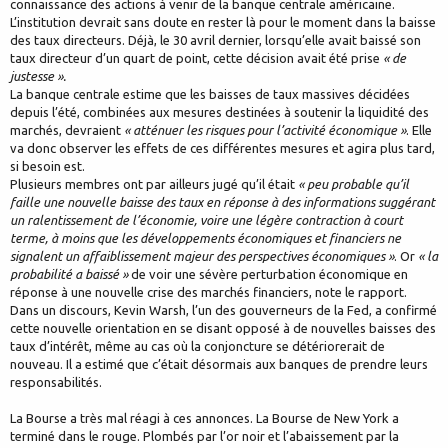
connaissance des actions à venir de la banque centrale américaine.
L’institution devrait sans doute en rester là pour le moment dans la baisse
des taux directeurs. Déjà, le 30 avril dernier, lorsqu’elle avait baissé son
taux directeur d’un quart de point, cette décision avait été prise
« de
justesse ».
La banque centrale estime que les baisses de taux massives décidées
depuis l’été, combinées aux mesures destinées à soutenir la liquidité des
marchés, devraient
« atténuer les risques pour l’activité économique »
. Elle
va donc observer les effets de ces différentes mesures et agira plus tard,
si besoin est.
Plusieurs membres ont par ailleurs jugé qu’il était
« peu probable qu’il
faille une nouvelle baisse des taux en réponse à des informations suggérant
un ralentissement de l’économie, voire une légère contraction à court
terme, à moins que les développements économiques et financiers ne
signalent un affaiblissement majeur des perspectives économiques »
. Or
« la
probabilité a baissé »
de voir une sévère perturbation économique en
réponse à une nouvelle crise des marchés financiers, note le rapport.
Dans un discours, Kevin Warsh, l’un des gouverneurs de la Fed, a confirmé
cette nouvelle orientation en se disant opposé à de nouvelles baisses des
taux d’intérêt, même au cas où la conjoncture se détériorerait de
nouveau. Il a estimé que c’était désormais aux banques de prendre leurs
responsabilités.
La Bourse a très mal réagi à ces annonces. La Bourse de New York a
terminé dans le rouge. Plombés par l’or noir et l’abaissement par la