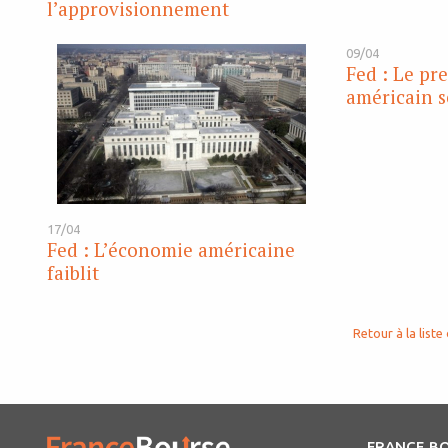
l’approvisionnement
09/04
Fed : Le pr
américain 
17/04
Fed : L’économie américaine
faiblit
Retour à la liste 
FRANCE B