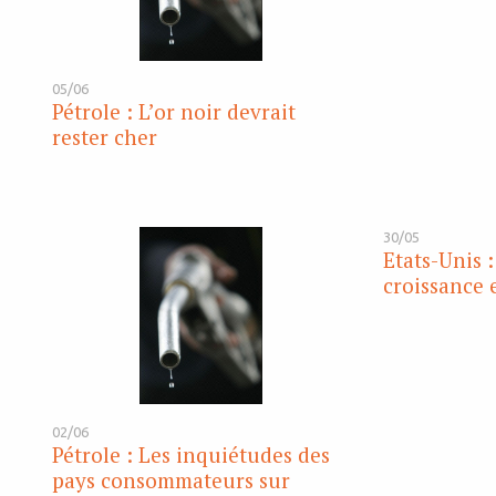
05/06
Pétrole : L’or noir devrait
rester cher
30/05
Etats-Unis :
croissance 
02/06
Pétrole : Les inquiétudes des
pays consommateurs sur