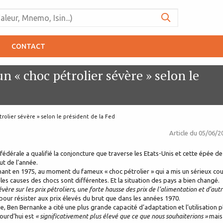
CONTACT
n « choc pétrolier sévère » selon le
trolier sévère » selon le président de la Fed
Article du
05/06/2
e fédérale a qualifié la conjoncture que traverse les Etats-Unis et cette épée de
ut de l’année.
nant en 1975, au moment du fameux « choc pétrolier » qui a mis un sérieux co
es causes des chocs sont différentes. Et la situation des pays a bien changé.
évère sur les prix pétroliers, une forte hausse des prix de l’alimentation et d’aut
 pour résister aux prix élevés du brut que dans les années 1970.
, Ben Bernanke a cité une plus grande capacité d’adaptation et l’utilisation p
jourd’hui est
« significativement plus élevé que ce que nous souhaiterions »
mais