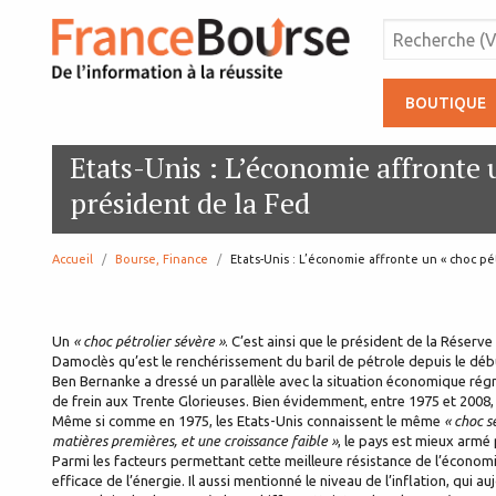
BOUTIQUE
Etats-Unis : L’économie affronte u
président de la Fed
Accueil
Bourse, Finance
page:
Etats-Unis : L’économie affronte un « choc pé
Un
« choc pétrolier sévère »
. C’est ainsi que le président de la Réserv
Damoclès qu’est le renchérissement du baril de pétrole depuis le déb
Ben Bernanke a dressé un parallèle avec la situation économique rég
de frein aux Trente Glorieuses. Bien évidemment, entre 1975 et 2008, l
Même si comme en 1975, les Etats-Unis connaissent le même
« choc s
matières premières, et une croissance faible »
, le pays est mieux armé
Parmi les facteurs permettant cette meilleure résistance de l’économie
efficace de l’énergie. Il aussi mentionné le niveau de l’inflation, qui au