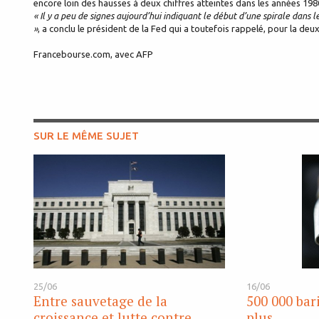
encore loin des hausses à deux chiffres atteintes dans les années 198
« Il y a peu de signes aujourd’hui indiquant le début d’une spirale dans 
»
, a conclu le président de la Fed qui a toutefois rappelé, pour la deu
Francebourse.com, avec AFP
SUR LE MÊME SUJET
25/06
16/06
Entre sauvetage de la
500 000 bari
croissance et lutte contre
plus