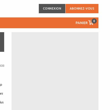
CONNEXION
ABONNEZ-VOUS
0
PANIER
008
up
res
lus