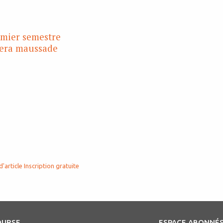
emier semestre
sera maussade
d'article
Inscription gratuite
OURSE
ESPACE ABONNÉ