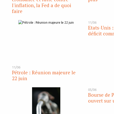
l'inflation, la Fed a de quoi
faire
11/06
Etats-Unis 
déficit com
11/06
Pétrole : Réunion majeure le
22 juin
05/06
Bourse de P
ouvert sur 