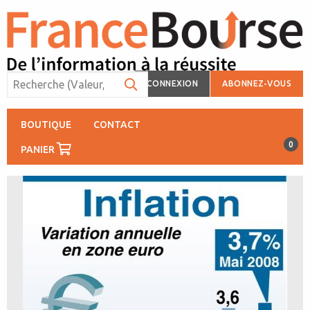
CONNEXION
ABONNEZ-VOUS
BOUTIQUE
CONTACT
0
PANIER