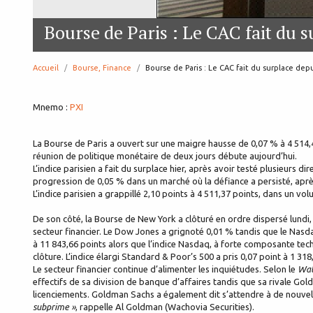
Bourse de Paris : Le CAC fait du s
Accueil
Bourse, Finance
page:
Bourse de Paris : Le CAC fait du surplace depu
Mnemo :
PXI
La Bourse de Paris a ouvert sur une maigre hausse de 0,07 % à 4 514,4
réunion de politique monétaire de deux jours débute aujourd’hui.
L’indice parisien a fait du surplace hier, après avoir testé plusieurs d
progression de 0,05 % dans un marché où la défiance a persisté, aprè
L’indice parisien a grappillé 2,10 points à 4 511,37 points, dans un vo
De son côté, la Bourse de New York a clôturé en ordre dispersé lundi,
secteur financier. Le Dow Jones a grignoté 0,01 % tandis que le Nasd
à 11 843,66 points alors que l’indice Nasdaq, à forte composante techn
clôture. L’indice élargi Standard & Poor’s 500 a pris 0,07 point à 1 318
Le secteur financier continue d’alimenter les inquiétudes. Selon le
Wal
effectifs de sa division de banque d’affaires tandis que sa rivale Gol
licenciements. Goldman Sachs a également dit s’attendre à de nouvelle
subprime »
, rappelle Al Goldman (Wachovia Securities).