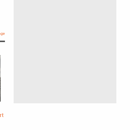
age
rt