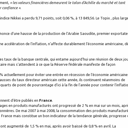
ement,
« les valeurs financières demeurent le talon d’Achille du marché et tant
er confiance »
.
ce Nikkei a perdu 9,71 points, soit 0,06 %, à 13 849,56. Le Topix , plus large
l’annonce d’une hausse de la production de l’Arabie Saoudite, premier exportate
une accélération de l’inflation, n’affecte durablement l’économie américaine, d
les taux de la banque centrale, qui entame aujourd’hui une réunion de deux jou
ire mais s’attendent à ce que la Réserve fédérale manifeste de façon
% actuellement pour éviter une entrée en récession de l’économie américaine.
hausses du taux directeur américain cette année, ils continuent néanmoins de
uarts de point de pourcentage d’ici à la fin de l’année pour contenir l’inflatio
ennent d’être publiés en
France
.
ges en produits manufacturés ont progressé de 2 % en mai sur un mois, apr
aisonnières. De mai 2007 à mai 2008, la consommation des produits manufactur
France mais constitue un bon indicateur de la tendance générale, progresse 
nt augmenté de 1,5 % en mai, après avoir baissé de 0,8 % en avril. La