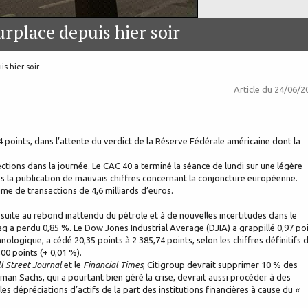
urplace depuis hier soir
is hier soir
Article du
24/06/2
 points, dans l’attente du verdict de la Réserve Fédérale américaine dont la
irections dans la journée. Le CAC 40 a terminé la séance de lundi sur une légère
s la publication de mauvais chiffres concernant la conjoncture européenne.
lume de transactions de 4,6 milliards d’euros.
 suite au rebond inattendu du pétrole et à de nouvelles incertitudes dans le
aq a perdu 0,85 %. Le Dow Jones Industrial Average (DJIA) a grappillé 0,97 po
ologique, a cédé 20,35 points à 2 385,74 points, selon les chiffres définitifs 
,00 points (+ 0,01 %).
l Street Journal
et le
Financial Times
, Citigroup devrait supprimer 10 % des
dman Sachs, qui a pourtant bien géré la crise, devrait aussi procéder à des
s dépréciations d’actifs de la part des institutions financières à cause du
«