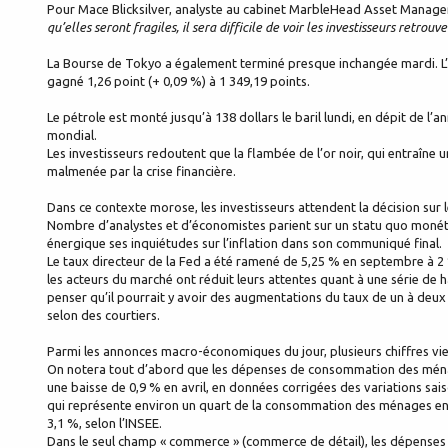
Pour Mace Blicksilver, analyste au cabinet MarbleHead Asset Manag
qu’elles seront fragiles, il sera difficile de voir les investisseurs retrouv
La Bourse de Tokyo a également terminé presque inchangée mardi. L’indi
gagné 1,26 point (+ 0,09 %) à 1 349,19 points.
Le pétrole est monté jusqu’à 138 dollars le baril lundi, en dépit de 
mondial.
Les investisseurs redoutent que la flambée de l’or noir, qui entraîne 
malmenée par la crise financière.
Dans ce contexte morose, les investisseurs attendent la décision sur 
Nombre d’analystes et d’économistes parient sur un statu quo monéta
énergique ses inquiétudes sur l’inflation dans son communiqué final.
Le taux directeur de la Fed a été ramené de 5,25 % en septembre à 2 
les acteurs du marché ont réduit leurs attentes quant à une série de 
penser qu’il pourrait y avoir des augmentations du taux de un à deux q
selon des courtiers.
Parmi les annonces macro-économiques du jour, plusieurs chiffres vi
On notera tout d’abord que les dépenses de consommation des ména
une baisse de 0,9 % en avril, en données corrigées des variations s
qui représente environ un quart de la consommation des ménages en 
3,1 %, selon l’INSEE.
Dans le seul champ « commerce » (commerce de détail), les dépenses o