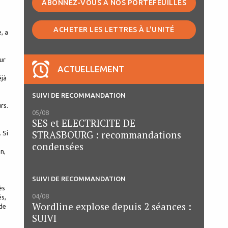
ABONNEZ-VOUS À NOS PORTEFEUILLES
ACHETER LES LETTRES À L'UNITÉ
, a
ur
ACTUELLEMENT
éjà
SUIVI DE RECOMMANDATION
rs.
05/08
SES et ELECTRICITE DE
STRASBOURG : recommandations
 Si
condensées
n,
SUIVI DE RECOMMANDATION
ès
04/08
és,
Wordline explose depuis 2 séances :
de
SUIVI