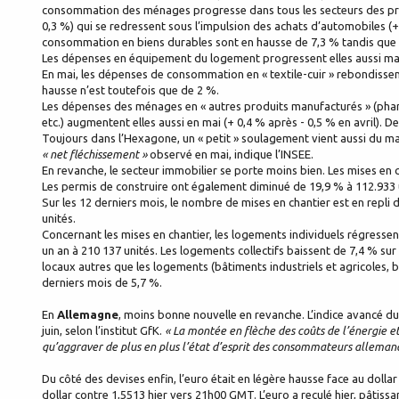
consommation des ménages progresse dans tous les secteurs des prod
0,3 %) qui se redressent sous l’impulsion des achats d’automobiles (+
consommation en biens durables sont en hausse de 7,3 % tandis que
Les dépenses en équipement du logement progressent elles aussi mai
En mai, les dépenses de consommation en « textile-cuir » rebondissent 
hausse n’est toutefois que de 2 %.
Les dépenses des ménages en « autres produits manufacturés » (pharm
etc.) augmentent elles aussi en mai (+ 0,4 % après - 0,5 % en avril).
Toujours dans l’Hexagone, un « petit » soulagement vient aussi du maint
« net fléchissement »
observé en mai, indique l’INSEE.
En revanche, le secteur immobilier se porte moins bien. Les mises en 
Les permis de construire ont également diminué de 19,9 % à 112.933 un
Sur les 12 derniers mois, le nombre de mises en chantier est en repli
unités.
Concernant les mises en chantier, les logements individuels régressent
un an à 210 137 unités. Les logements collectifs baissent de 7,4 % su
locaux autres que les logements (bâtiments industriels et agricoles,
derniers mois de 5,7 %.
En
Allemagne
, moins bonne nouvelle en revanche. L’indice avancé d
juin, selon l’institut GfK.
« La montée en flèche des coûts de l’énergie e
qu’aggraver de plus en plus l’état d’esprit des consommateurs alleman
Du côté des devises enfin, l’euro était en légère hausse face au doll
dollar contre 1,5513 hier vers 21h00 GMT. L’euro a reculé hier, pâti