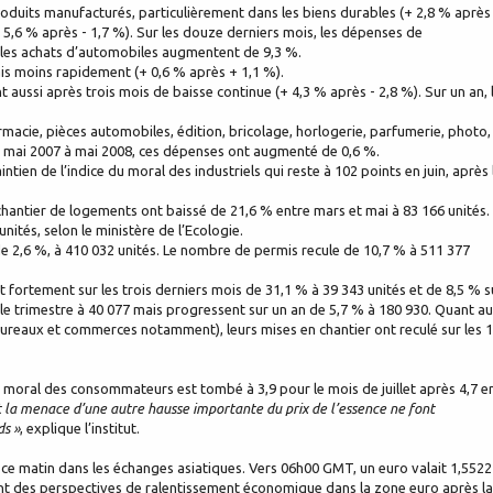
uits manufacturés, particulièrement dans les biens durables (+ 2,8 % après 
 5,6 % après - 1,7 %). Sur les douze derniers mois, les dépenses de
 les achats d’automobiles augmentent de 9,3 %.
s moins rapidement (+ 0,6 % après + 1,1 %).
aussi après trois mois de baisse continue (+ 4,3 % après - 2,8 %). Sur un an, 
acie, pièces automobiles, édition, bricolage, horlogerie, parfumerie, photo,
 De mai 2007 à mai 2008, ces dépenses ont augmenté de 0,6 %.
ien de l’indice du moral des industriels qui reste à 102 points en juin, après 
chantier de logements ont baissé de 21,6 % entre mars et mai à 83 166 unités.
ités, selon le ministère de l’Ecologie.
 de 2,6 %, à 410 032 unités. Le nombre de permis recule de 10,7 % à 511 377
 fortement sur les trois derniers mois de 31,1 % à 39 343 unités et de 8,5 % s
r le trimestre à 40 077 mais progressent sur un an de 5,7 % à 180 930. Quant a
 bureaux et commerces notamment), leurs mises en chantier ont reculé sur les 
u moral des consommateurs est tombé à 3,9 pour le mois de juillet après 4,7 e
t la menace d’une autre hausse importante du prix de l’essence ne font
ds »
, explique l’institut.
ar ce matin dans les échanges asiatiques. Vers 06h00 GMT, un euro valait 1,5522
ssant des perspectives de ralentissement économique dans la zone euro après la