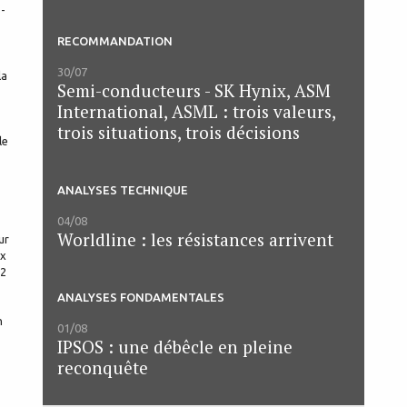
-
RECOMMANDATION
30/07
la
Semi-conducteurs - SK Hynix, ASM
International, ASML : trois valeurs,
trois situations, trois décisions
le
ANALYSES TECHNIQUE
04/08
Worldline : les résistances arrivent
ur
ux
12
ANALYSES FONDAMENTALES
n
01/08
IPSOS : une débêcle en pleine
reconquête