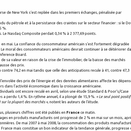
ourse de New York s’est repliée dans les premiers échanges, pénalisée par
du du pétrole et à la persistance des craintes sur le secteur financier : si le D
5 %.
ts. Le Nasdaq Composite perdait 0,34 % à 2 377,69 points.
58,1 en mai. La confiance du consommateur américain s’est fortement dégradée
2. Le moral des consommateurs américains devrait continuer à se détériorer d
onference Board.
ié de sa valeur en raison de la crise de l’immobilier, de la baisse des marchés
hausse des prix.
n contre 74,2 en mai tandis que celle des anticipations recule à 41, contre 47,3
 l’envolée des prix de l’énergie et des denrées alimentaires affecte les dépen
 dans l’activité économique dans la croissance américaine.
ividuels ont encore reculé en avril, selon une étude Standard & Poor’s/Case
ines a perdu 1,4 %. En rythme annuel, il a plongé de 15,9 %.
« Le seul point positif
 sur la plupart des marchés »
, notent les auteurs de l’étude.
, plusieurs chiffres ont été publiés en
France
ce matin.
ges en produits manufacturés ont progressé de 2 % en mai sur un mois, apr
aisonnières. De mai 2007 à mai 2008, la consommation des produits manufactur
France mais constitue un bon indicateur de la tendance générale, progresse 