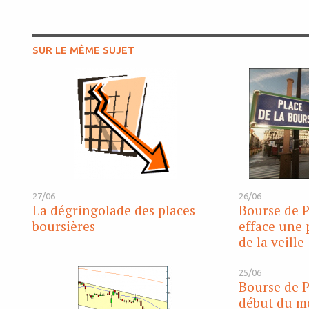
SUR LE MÊME SUJET
27/06
26/06
La dégringolade des places
Bourse de P
boursières
efface une 
de la veille
25/06
Bourse de P
début du mo