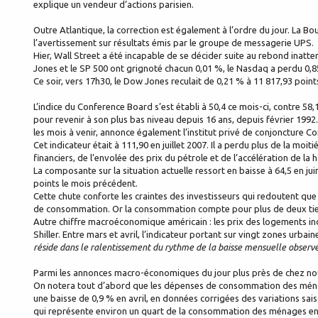
explique un vendeur d’actions parisien.
Outre Atlantique, la correction est également à l’ordre du jour. La B
l’avertissement sur résultats émis par le groupe de messagerie UPS.
Hier, Wall Street a été incapable de se décider suite au rebond inatten
Jones et le SP 500 ont grignoté chacun 0,01 %, le Nasdaq a perdu 0,8
Ce soir, vers 17h30, le Dow Jones reculait de 0,21 % à 11 817,93 poin
L’indice du Conference Board s’est établi à 50,4 ce mois-ci, contre 
pour revenir à son plus bas niveau depuis 16 ans, depuis février 199
les mois à venir, annonce également l’institut privé de conjoncture C
Cet indicateur était à 111,90 en juillet 2007. Il a perdu plus de la moit
financiers, de l’envolée des prix du pétrole et de l’accélération de la 
La composante sur la situation actuelle ressort en baisse à 64,5 en jui
points le mois précédent.
Cette chute conforte les craintes des investisseurs qui redoutent que
de consommation. Or la consommation compte pour plus de deux tiers
Autre chiffre macroéconomique américain : les prix des logements ind
Shiller. Entre mars et avril, l’indicateur portant sur vingt zones urba
réside dans le ralentissement du rythme de la baisse mensuelle observé
Parmi les annonces macro-économiques du jour plus près de chez nous
On notera tout d’abord que les dépenses de consommation des ména
une baisse de 0,9 % en avril, en données corrigées des variations s
qui représente environ un quart de la consommation des ménages en 