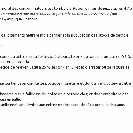
u moral des consommateurs est tombé à 3,9 pour le mois de juillet après 4,7 e
t la menace d’une autre hausse importante du prix de l’essence ne font
ds »
, explique l’institut.
 de logements neufs le mois dernier et la publication des stocks de pétrole
il.
ours du pétrole inquiète les opérateurs. Le prix du baril progresse de 0,5 % 
ent et au Nigeria.
idé de relever jusqu’à 25 % ses prix en juillet et d’arrêter ou de réduire sa
le qui tient son comité de politique monétaire et dont le verdict devrait être
imentée par la faiblesse du dollar et le pétrole cher, et donc emboîte le pas
s en juillet.
uellement pour éviter une entrée en récession de l’économie américaine.