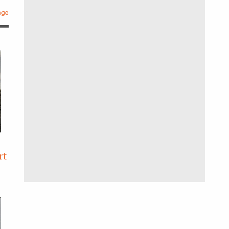
age
rt