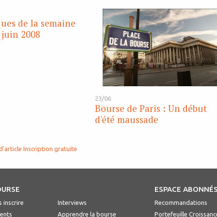
iques de la semaine
 juin 2008
23/06
Bourse de Paris : Un début
d'été maussade
d'article
Inscription gratuite
OURSE
ESPACE ABONNÉ
 inscrire
Interviews
Recommandations
ents
Apprendre la bourse
Portefeuille Croissanc