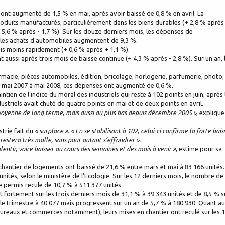
nt augmenté de 1,5 % en mai, après avoir baissé de 0,8 % en avril. La
uits manufacturés, particulièrement dans les biens durables (+ 2,8 % après 
 5,6 % après - 1,7 %). Sur les douze derniers mois, les dépenses de
 les achats d’automobiles augmentent de 9,3 %.
s moins rapidement (+ 0,6 % après + 1,1 %).
aussi après trois mois de baisse continue (+ 4,3 % après - 2,8 %). Sur un an, 
acie, pièces automobiles, édition, bricolage, horlogerie, parfumerie, photo,
 De mai 2007 à mai 2008, ces dépenses ont augmenté de 0,6 %.
ien de l’indice du moral des industriels qui reste à 102 points en juin, après 
ustriels avait chuté de quatre points en mai et de deux points en avril.
a moyenne de long terme, mais aussi au plus bas depuis décembre 2005 »
, explique
strie fait du
« surplace ». « En se stabilisant à 102, celui-ci confirme la forte bais
restera très molle, sans pour autant s’effondrer ».
lentir, voire baisser au cours des semaines et des mois à venir »
, estime pour sa
chantier de logements ont baissé de 21,6 % entre mars et mai à 83 166 unités.
ités, selon le ministère de l’Ecologie. Sur les 12 derniers mois, le nombre de
e permis recule de 10,7 % à 511 377 unités.
 fortement sur les trois derniers mois de 31,1 % à 39 343 unités et de 8,5 % s
r le trimestre à 40 077 mais progressent sur un an de 5,7 % à 180 930. Quant a
 bureaux et commerces notamment), leurs mises en chantier ont reculé sur les 