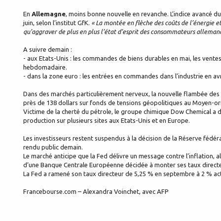
En
Allemagne
, moins bonne nouvelle en revanche. L’indice avancé d
juin, selon l’institut GfK.
« La montée en flèche des coûts de l’énergie e
qu’aggraver de plus en plus l’état d’esprit des consommateurs alleman
A suivre demain :
- aux Etats-Unis : les commandes de biens durables en mai, les ventes
hebdomadaire.
- dans la zone euro : les entrées en commandes dans l’industrie en avr
Dans des marchés particulièrement nerveux, la nouvelle flambée des c
près de 138 dollars sur fonds de tensions géopolitiques au Moyen-ori
Victime de la cherté du pétrole, le groupe chimique Dow Chemical a déc
production sur plusieurs sites aux Etats-Unis et en Europe.
Les investisseurs restent suspendus à la décision de la Réserve fédéra
rendu public demain.
Le marché anticipe que la Fed délivre un message contre l’inflation, al
d’une Banque Centrale Européenne décidée à monter ses taux directeur
La Fed a ramené son taux directeur de 5,25 % en septembre à 2 % act
Francebourse.com – Alexandra Voinchet, avec AFP