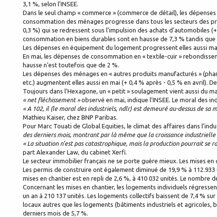
3,1 %, selon l’INSEE.
Dans le seul champ « commerce » (commerce de détail), les dépenses o
consommation des ménages progresse dans tous les secteurs des prod
0,3 %) qui se redressent sous l’impulsion des achats d’automobiles (+
consommation en biens durables sont en hausse de 7,3 % tandis que
Les dépenses en équipement du logement progressent elles aussi mai
En mai, les dépenses de consommation en « textile-cuir » rebondissent 
hausse n’est toutefois que de 2 %.
Les dépenses des ménages en « autres produits manufacturés » (pharm
etc.) augmentent elles aussi en mai (+ 0,4 % après - 0,5 % en avril).
Toujours dans l’Hexagone, un « petit » soulagement vient aussi du maint
« net fléchissement »
observé en mai, indique l’INSEE. Le moral des ind
« A 102, il (le moral des industriels, ndlr) est demeuré au-dessus de s
Mathieu Kaiser, chez BNP Paribas.
Pour Marc Touati de Global Equities, le climat des affaires dans l’indu
des derniers mois, montrant par là même que la croissance industrielle 
« La situation n’est pas catastrophique, mais la production pourrait se ra
part Alexander Law, du cabinet Xerfi.
Le secteur immobilier français ne se porte guère mieux. Les mises en 
Les permis de construire ont également diminué de 19,9 % à 112.933 un
mises en chantier est en repli de 2,6 %, à 410 032 unités. Le nombre d
Concernant les mises en chantier, les logements individuels régressent
un an à 210 137 unités. Les logements collectifs baissent de 7,4 % su
locaux autres que les logements (bâtiments industriels et agricoles,
derniers mois de 5,7 %.