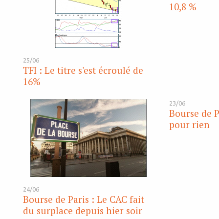
10,8 %
25/06
TFI : Le titre s'est écroulé de
16%
23/06
Bourse de P
pour rien
24/06
Bourse de Paris : Le CAC fait
du surplace depuis hier soir