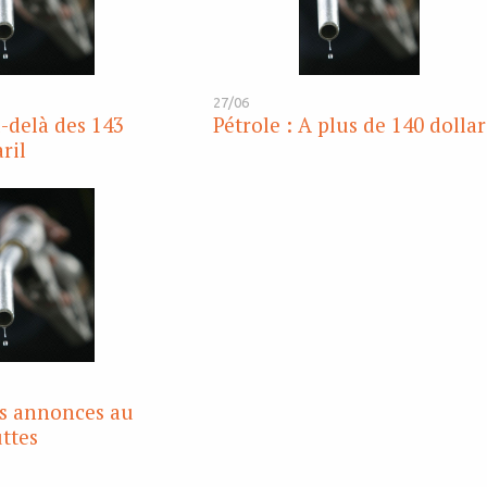
27/06
u-delà des 143
Pétrole : A plus de 140 dollar
aril
es annonces au
ttes