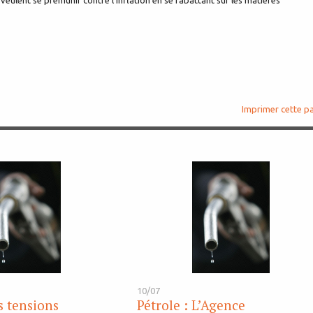
ui veulent se prémunir contre l’inflation en se rabattant sur les matières
Imprimer cette p
10/07
s tensions
Pétrole : L’Agence