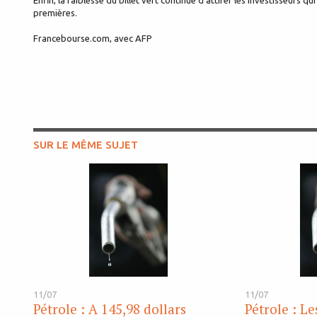
Enfin, la faiblesse du billet vert continue d’attirer les investisseurs q
premières.
Francebourse.com, avec AFP
SUR LE MÊME SUJET
11/07
11/07
Pétrole : A 145,98 dollars
Pétrole : Le