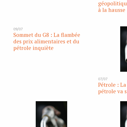
géopolitiqu
à la hausse
09/07
Sommet du G8 : La flambée
des prix alimentaires et du
pétrole inquiète
07/07
Pétrole : L
pétrole va 