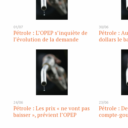
01/07
30/06
Pétrole : L’OPEP s’inquiète de
Pétrole : A
l’évolution de la demande
dollars le b
24/06
23/06
Pétrole : Les prix « ne vont pas
Pétrole : D
baisser », prévient l’OPEP
compte-gou