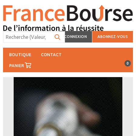
CONNEXION
ABONNEZ-VOUS
BOUTIQUE
CONTACT
0
PANIER