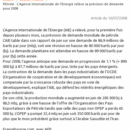
page:
Pétrole : L’Agence Internationale de l’Energie relève sa prévision de demande
pour 2008
Article du
10/07/2008
L’Agence Internationale de l’Energie (AIE) a relevé, pour la première fois
depuis plusieurs mois, sa prévision de demande mondiale de pétrole.
L’AIE table dans son rapport de juin sur une demande de 86,9 millions de
barils par jour (mbj), soit une révision en hausse de 80 000 barils par jour
(bj). La demande planétaire est attendue en hausse de 89 000 barils par
jour (bj) cette année.
Pour 2008, l’agence anticipe une demande en progression de 1,1 % (+ 890
000 bj) à 87,7 millions de barils par jour, tirée par les pays émergents.
La contraction de la demande dans les pays industrialisés de l’OCDE
(Organisation de coopération et de développement économiques) est
compensée par la croissance robuste des pays en voie de
développement, explique l’AIE, qui défend les intérêts énergétiques des
pays industrialisés.
De son côté, la production mondiale a augmenté en juin de 285 000 bj à
86,5 mbj, grâce à une hausse de l’offre de l’Organisation des Pays
Exportateurs de Pétrole tandis que celle des pays non OPEP a perdu 65
000 bj. L’OPEP a pompé 32,4 mbj en juin soit 350 000 barils par jour de
plus que le mois précédent grâce surtout à l’Arabie Saoudite et l’Iran.
Francebourse.com, avec AFP