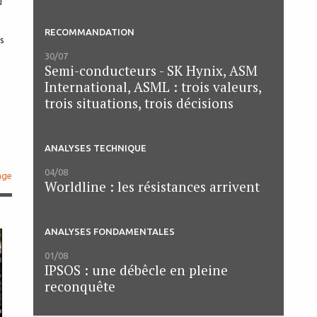
u
RECOMMANDATION
ns
30/07
Semi-conducteurs - SK Hynix, ASM
International, ASML : trois valeurs,
trois situations, trois décisions
ANALYSES TECHNIQUE
04/08
age
Worldline : les résistances arrivent
ANALYSES FONDAMENTALES
01/08
IPSOS : une débêcle en pleine
reconquête