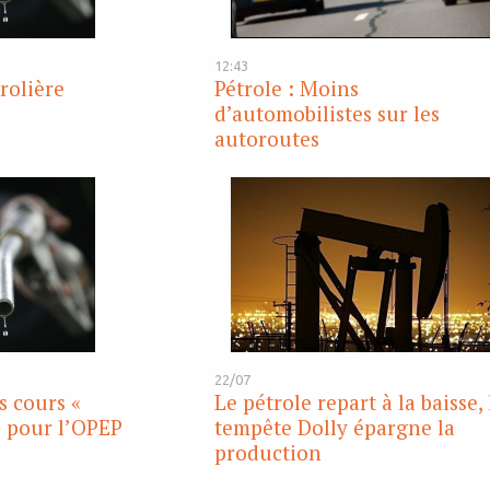
12:43
rolière
Pétrole : Moins
d’automobilistes sur les
autoroutes
22/07
s cours «
Le pétrole repart à la baisse, 
 pour l’OPEP
tempête Dolly épargne la
production