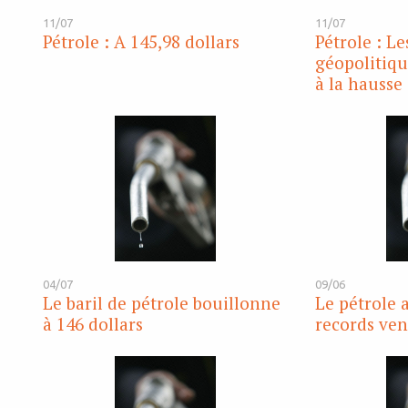
11/07
11/07
Pétrole : A 145,98 dollars
Pétrole : Le
géopolitiqu
à la hausse
04/07
09/06
Le baril de pétrole bouillonne
Le pétrole a
à 146 dollars
records ven