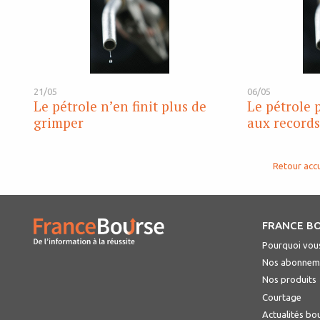
21/05
06/05
Le pétrole n’en finit plus de
Le pétrole 
grimper
aux records
Retour accu
FRANCE B
Pourquoi vous
Nos abonnem
Nos produits
Courtage
Actualités bo