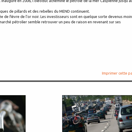
. Inauguré en 2006, l’oléoduc achemine le pétrole de la mer Caspienne jusqu’a
taques de pillards et des rebelles du MEND continuent.
ée de fièvre de l’or noir. Les investisseurs sont en quelque sorte devenus moi
 marché pétrolier semble retrouver un peu de raison en revenant sur ses
Imprimer cette p