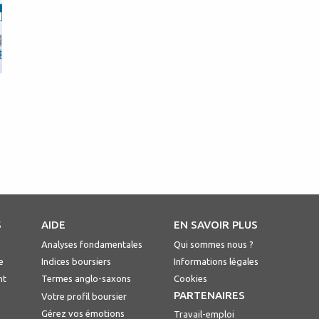
S
AIDE
EN SAVOIR PLUS
Analyses fondamentales
Qui sommes nous ?
e
Indices boursiers
Informations légales
nt
Termes anglo-saxons
Cookies
PARTENAIRES
Votre profil boursier
Gérez vos émotions
Travail-emploi