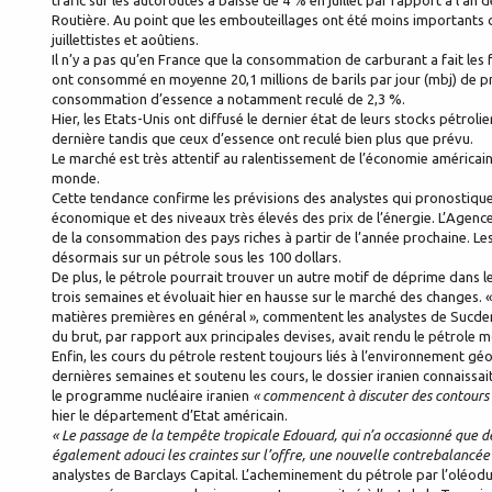
trafic sur les autoroutes a baissé de 4 % en juillet par rapport à l’an 
Routière. Au point que les embouteillages ont été moins importants 
juillettistes et aoûtiens.
Il n’y a pas qu’en France que la consommation de carburant a fait les f
ont consommé en moyenne 20,1 millions de barils par jour (mbj) de pr
consommation d’essence a notamment reculé de 2,3 %.
Hier, les Etats-Unis ont diffusé le dernier état de leurs stocks pétro
dernière tandis que ceux d’essence ont reculé bien plus que prévu.
Le marché est très attentif au ralentissement de l’économie américai
monde.
Cette tendance confirme les prévisions des analystes qui pronostiq
économique et des niveaux très élevés des prix de l’énergie. L’Agence 
de la consommation des pays riches à partir de l’année prochaine. Les
désormais sur un pétrole sous les 100 dollars.
De plus, le pétrole pourrait trouver un autre motif de déprime dans l
trois semaines et évoluait hier en hausse sur le marché des changes. « 
matières premières en général », commentent les analystes de Sucden. A
du brut, par rapport aux principales devises, avait rendu le pétrole moi
Enfin, les cours du pétrole restent toujours liés à l’environnement g
dernières semaines et soutenu les cours, le dossier iranien connaissa
le programme nucléaire iranien
« commencent à discuter des contours p
hier le département d’Etat américain.
« Le passage de la tempête tropicale Edouard, qui n’a occasionné que de 
également adouci les craintes sur l’offre, une nouvelle contrebalancée 
analystes de Barclays Capital. L’acheminement du pétrole par l’oléodu