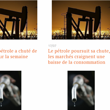
17/07
pétrole a chuté de
Le pétrole poursuit sa chute,
sur la semaine
les marchés craignent une
baisse de la consommation