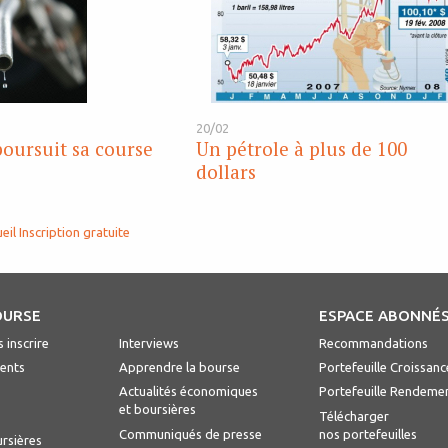
20/02
poursuit sa course
Un pétrole à plus de 100
dollars
eil
Inscription gratuite
OURSE
ESPACE ABONNÉ
 inscrire
Interviews
Recommandations
ents
Apprendre la bourse
Portefeuille Croissanc
Actualités économiques
Portefeuille Rendeme
et boursières
Télécharger
Communiqués de presse
nos portefeuilles
ursières