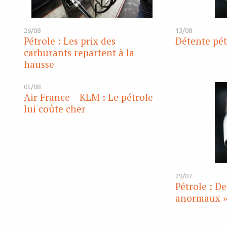
26/08
13/08
Pétrole : Les prix des
Détente pét
carburants repartent à la
hausse
05/08
Air France – KLM : Le pétrole
lui coûte cher
29/07
Pétrole : De
anormaux »