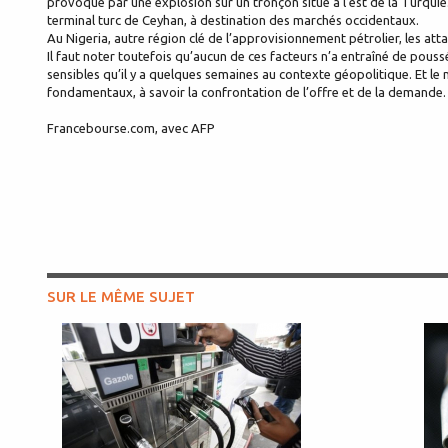
provoqué par une explosion sur un tronçon situé à l’est de la Turquie
terminal turc de Ceyhan, à destination des marchés occidentaux.
Au Nigeria, autre région clé de l’approvisionnement pétrolier, les at
Il faut noter toutefois qu’aucun de ces facteurs n’a entraîné de pouss
sensibles qu’il y a quelques semaines au contexte géopolitique. Et le
fondamentaux, à savoir la confrontation de l’offre et de la demande.
Francebourse.com, avec AFP
SUR LE MÊME SUJET