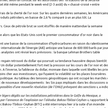
dernier, selon un constat sur les autoroutes des 18 stations de la Sécurité
cet été même pendant le week-end (2-3 août) du « chassé-croisé » entre
rais de la cherté de l’or noir. Sur les quatre dernières semaines, les Américain
oduits pétroliers, en baisse de 2,6 % comparé à un an plus tôt. La
liers. Ceux de pétrole brut se sont étoffés de manière inattendue la semaine
ne alors que les Etats-Unis sont le premier consommateur d’or noir dans le
uent une baisse de la consommation d’hydrocarbures en raison du ralentissem
internationale de l’énergie (AIE) anticipe une baisse de 600 000 barils par jou
 analystes ont révisé leurs prévisions : la banque Lehman Brothers table
e regain retrouvé du dollar qui poursuit sa tendance haussière depuis bientôt
Un dollar potentiellement fort met la pression sur les cours de l’or noir et de
 l’inverse, la faiblesse du dollar, monnaie dans laquelle sont libellés les prix
ns cher aux investisseurs, qui fuyaient la volatilité sur les places boursières.
éopolitique. Au tableau des tensions géopolitiques qui ont occupé les marchés 
it de nouveaux développements : les Six pays impliqués dans les discussions s
ossibles d’une nouvelle résolution (de l’ONU) prévoyant des sanctions »
, a indi
légers dégâts sur les installations pétrolières dans le Golfe du Mexique, a
par l’annonce de l’explosion sur l’oléoduc Bakou-Tbilissi-Ceyhan »
, rapportent l
c Bakou-Tbilissi-Ceyhan (BTC) a été interrompu hier à la suite d’un incendie