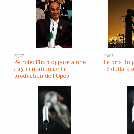
22/07
18/07
Pétrole: l'Iran opposé à une
Le prix du 
augmentation de la
16 dollars 
production de l'Opep