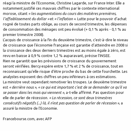
réagi la ministre de l’Economie, Christine Lagarde, sur France Inter. Elle a
notamment justifié ces mauvais chiffres par le contexte international
morose, citant
« les augmentations du cours des matières premières,
l’affaiblissement du dollar »
et
« l’inflation »
. Lutte pour le pouvoir d’achat
rogné de toutes parts oblige, au cours de second trimestre, les dépenses
de consommation des ménages ont peu évolué (+ 0,1 % après - 0,1 % au
premier trimestre 2008).
L’acquis de croissance à la fin du deuxième trimestre, c’est-à-dire le niveau
de croissance que l’économie française est garantie d’atteindre en 2008 si
la croissance des deux derniers trimestres est au moins égale à zéro, est
revu en baisse à 0,9 % contre 1,2 % auparavant, précise l’INSEE.
Rien ne garantit que les prévisions de croissance du gouvernement
seront vérifiées. Bercy espère entre 1,7 % et 2 % de croissance, tout en
reconnaissant qu’elle risque d’être proche du bas de cette fourchette. Les
analystes exposent des chiffres un peu inférieurs à ces estimations.
La ministre veut cependant remotiver les troupes. Le deuxième trimestre
est
« derrière nous », « ce qui est important c’est de se demander ce qu’il va
se passer dans les mois qui viennent »
, a-t-elle affirmé. Pas question pour
elle de parler de récession.
« La récession, ce sont deux trimestres
consécutifs négatifs (...) là, il n’est pas question de parler de récession »
, a
assuré la ministre de l’Economie.
Francebourse.com, avec AFP