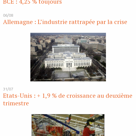
BCE : 4,25 % toujours
06/08
Allemagne : L’industrie rattrapée par la crise
31/07
Etats-Unis : + 1,9 % de croissance au deuxième
trimestre