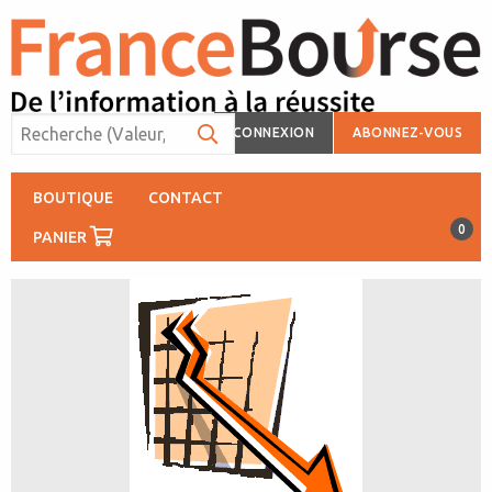
CONNEXION
ABONNEZ-VOUS
BOUTIQUE
CONTACT
0
PANIER