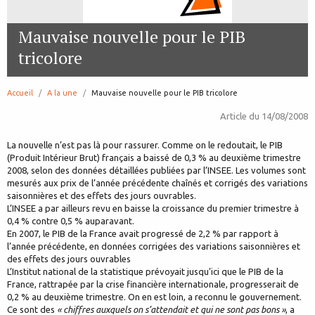
Mauvaise nouvelle pour le PIB
tricolore
Accueil
A la une
page:
Mauvaise nouvelle pour le PIB tricolore
Article du
14/08/2008
La nouvelle n’est pas là pour rassurer. Comme on le redoutait, le PIB
(Produit Intérieur Brut) français a baissé de 0,3 % au deuxième trimestre
2008, selon des données détaillées publiées par l’INSEE. Les volumes sont
mesurés aux prix de l’année précédente chaînés et corrigés des variations
saisonnières et des effets des jours ouvrables.
L’INSEE a par ailleurs revu en baisse la croissance du premier trimestre à
0,4 % contre 0,5 % auparavant.
En 2007, le PIB de la France avait progressé de 2,2 % par rapport à
l’année précédente, en données corrigées des variations saisonnières et
des effets des jours ouvrables
L’Institut national de la statistique prévoyait jusqu’ici que le PIB de la
France, rattrapée par la crise financière internationale, progresserait de
0,2 % au deuxième trimestre. On en est loin, a reconnu le gouvernement.
Ce sont des
« chiffres auxquels on s’attendait et qui ne sont pas bons »
, a