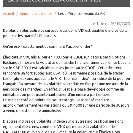
Accueil
Apprendre la bourse
page:
Les différents niveaux du VIX
Article du
03/10/2023
De plus en plus utilisé et surtout regardé, le VIX est qualifié d'indice de la
peur sur les marchés financiers.
Qu'en est-il exactement et comment l'appréhender?
L'indicateur VIX, mis a jour en 1993 par le CBOE (Chicago Board Options
Exchange), mesure la volatilité du marché financier américain en se basant
sur le S&P 500. Il est calculé tous les jours par le CBOE . Cet indicateur
rencontre un fort succès aux USA, où il est même possible de le trader.
Les anglo-saxons appellent le VIX " the fear index", où indice de la peur en
français. Sa mesure de la volatilité se traduit en fait par une mesure de la
nervosité des marchés. En effet, s'il est à la base développé comme un
indicateur, on peut maintenant parler d'un indice à part entière.
Le VIX est coté en points de pourcentage. Il est censé traduire
approximativement les variations du S&P 500 sur une période de 30 jours
à venir, qui est ensuite annualisée.
D'autres indices de volatilité, indexé sur d'autres indices boursiers ont
également été créés, comme le VNX qui mesure la volatilité sur le
NASDAQ 100 ou bien le VXD qui mesure la volatilité sur l'indice Dow