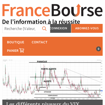
CONNEXION
ABONNEZ-VOUS
BOUTIQUE
CONTACT
0
PANIER
Les différents niveaux du VIX