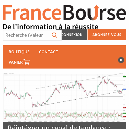
CONNEXION
ABONNEZ-VOUS
BOUTIQUE
CONTACT
0
PANIER
Réintégrer un canal de tendance :