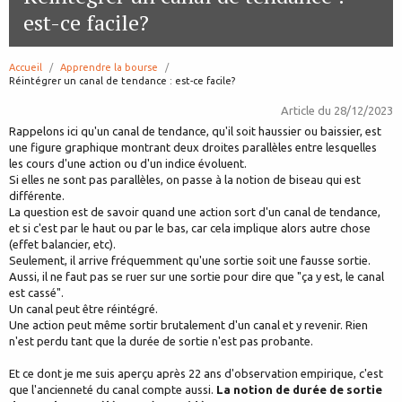
est-ce facile?
Accueil
Apprendre la bourse
page:
Réintégrer un canal de tendance : est-ce facile?
Article du
28/12/2023
Rappelons ici qu'un canal de tendance, qu'il soit haussier ou baissier, est
une figure graphique montrant deux droites parallèles entre lesquelles
les cours d'une action ou d'un indice évoluent.
Si elles ne sont pas parallèles, on passe à la notion de biseau qui est
différente.
La question est de savoir quand une action sort d'un canal de tendance,
et si c'est par le haut ou par le bas, car cela implique alors autre chose
(effet balancier, etc).
Seulement, il arrive fréquemment qu'une sortie soit une fausse sortie.
Aussi, il ne faut pas se ruer sur une sortie pour dire que "ça y est, le canal
est cassé".
Un canal peut être réintégré.
Une action peut même sortir brutalement d'un canal et y revenir. Rien
n'est perdu tant que la durée de sortie n'est pas probante.
Et ce dont je me suis aperçu après 22 ans d'observation empirique, c'est
que l'ancienneté du canal compte aussi.
La notion de durée de sortie