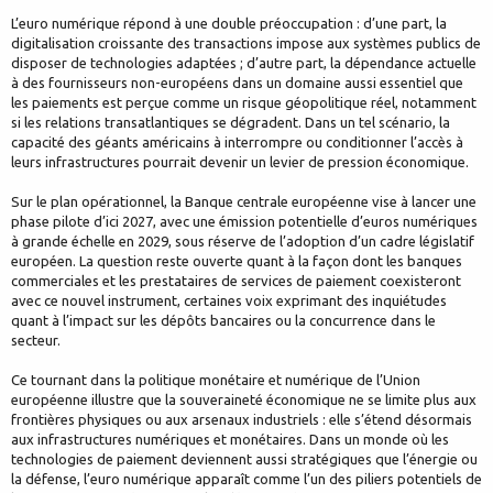
L’euro numérique répond à une double préoccupation : d’une part, la
digitalisation croissante des transactions impose aux systèmes publics de
disposer de technologies adaptées ; d’autre part, la dépendance actuelle
à des fournisseurs non-européens dans un domaine aussi essentiel que
les paiements est perçue comme un risque géopolitique réel, notamment
si les relations transatlantiques se dégradent. Dans un tel scénario, la
capacité des géants américains à interrompre ou conditionner l’accès à
leurs infrastructures pourrait devenir un levier de pression économique.
Sur le plan opérationnel, la Banque centrale européenne vise à lancer une
phase pilote d’ici 2027, avec une émission potentielle d’euros numériques
à grande échelle en 2029, sous réserve de l’adoption d’un cadre législatif
européen. La question reste ouverte quant à la façon dont les banques
commerciales et les prestataires de services de paiement coexisteront
avec ce nouvel instrument, certaines voix exprimant des inquiétudes
quant à l’impact sur les dépôts bancaires ou la concurrence dans le
secteur.
Ce tournant dans la politique monétaire et numérique de l’Union
européenne illustre que la souveraineté économique ne se limite plus aux
frontières physiques ou aux arsenaux industriels : elle s’étend désormais
aux infrastructures numériques et monétaires. Dans un monde où les
technologies de paiement deviennent aussi stratégiques que l’énergie ou
la défense, l’euro numérique apparaît comme l’un des piliers potentiels de