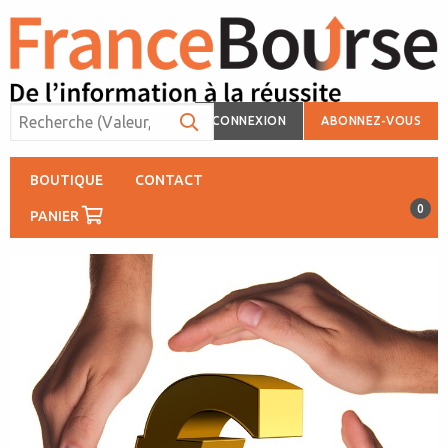
CONNEXION
ABONNEZ-VOUS
BOUTIQUE
CONTACT
0
PANIER