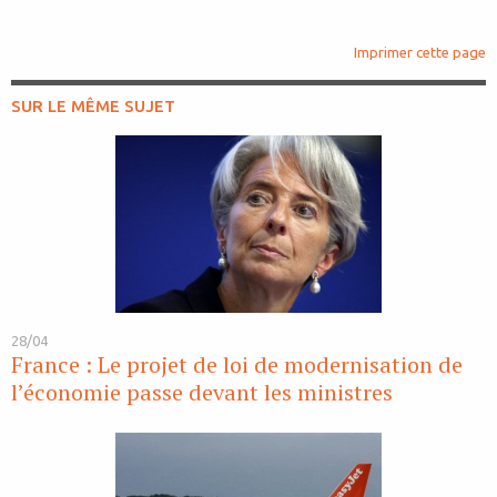
Imprimer cette page
SUR LE MÊME SUJET
28/04
France : Le projet de loi de modernisation de
l’économie passe devant les ministres