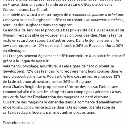
en France, dans un rapport rendu au secrétaire d’Etat chargé de la
Consommation, Luc Chatel.
Le modèle « low cost » est un moyen de «
redonner du pouvoir d'achat aux
Français
» tout en élargissant l'offre et en créant «
de nouveaux marchés
»,
note Charles Beigbeder dans son rapport.
Ce modèle de services et produits à bas prix existe déjà. Avec easyJet ou
Ryanair, il est possible de voyager en avion pour pas cher. Mais la France
reste en retard par rapport à d’autres pays. Dans le domaine aérien, le
low cost représente 12% du marché, contre 36% au Royaume Uni et 30%
en Allemagne.
Les Français peuvent également s’offrir une voiture à un prix très attractif
grâce à la Logan de Renault.
Vêtements, bricolage, nourriture, les enseignes de hard discount se
développent. 72% des Français font régulièrement leurs courses dans le
hard discount alimentaire. Pourtant, le low cost ne représente que 12%
de la distribution alimentaire contre 36% en Belgique.
Ainsi Charles Beigbeder propose une réforme des lois sur l’urbanisme
commercial afin d’ouvrir les aéroports aux compagnies aériennes à bas
prix et de faciliter l’implantation des magasins de hard discount.
Ouverture des magasins le dimanche dans le commerce d’ameublement
et de loisirs, concurrence accrue dans la téléphonie, libéralisation de
certains secteurs figurent parmi les autres propositions.
Francebourse.com