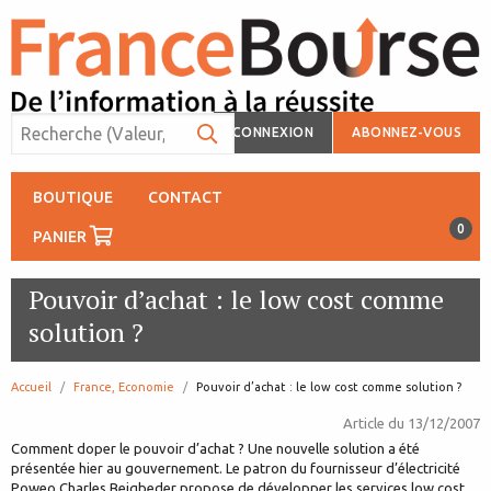
CONNEXION
ABONNEZ-VOUS
BOUTIQUE
CONTACT
0
PANIER
Pouvoir d’achat : le low cost comme
solution ?
Accueil
France, Economie
page:
Pouvoir d’achat : le low cost comme solution ?
Article du
13/12/2007
Comment doper le pouvoir d’achat ? Une nouvelle solution a été
présentée hier au gouvernement. Le patron du fournisseur d’électricité
Poweo Charles Beigbeder propose de développer les services low cost