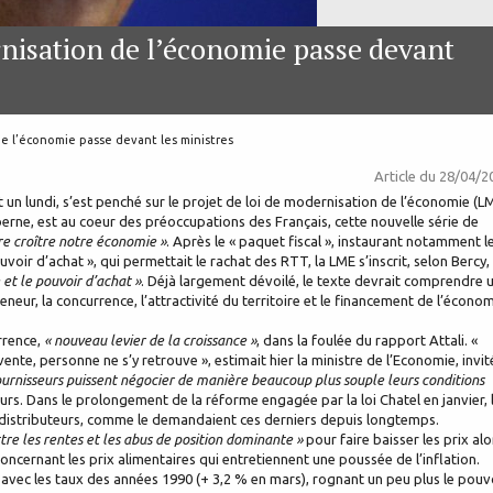
rnisation de l’économie passe devant
de l’économie passe devant les ministres
Article du
28/04/2
t un lundi, s’est penché sur le projet de loi de modernisation de l’économie (L
berne, est au coeur des préoccupations des Français, cette nouvelle série de
ire croître notre économie »
. Après le « paquet fiscal », instaurant notamment l
oir d’achat », qui permettait le rachat des RTT, la LME s’inscrit, selon Bercy,
et le pouvoir d’achat »
. Déjà largement dévoilé, le texte devrait comprendre 
reneur, la concurrence, l’attractivité du territoire et le financement de l’économ
rrence,
« nouveau levier de la croissance »
, dans la foulée du rapport Attali. «
vente, personne ne s’y retrouve », estimait hier la ministre de l’Economie, invit
fournisseurs puissent négocier de manière beaucoup plus souple leurs conditions
s. Dans le prolongement de la réforme engagée par la loi Chatel en janvier, 
les distributeurs, comme le demandaient ces derniers depuis longtemps.
re les rentes et les abus de position dominante »
pour faire baisser les prix alo
ncernant les prix alimentaires qui entretiennent une poussée de l’inflation.
 avec les taux des années 1990 (+ 3,2 % en mars), rognant un peu plus le pouv