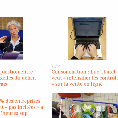
28/04
question entre
Consommation : Luc Chatel
xelles du déficit
veut « intensifier les contrôl
çais
» sur la vente en ligne
 % des entreprises
t « pas incitées » à
d’heures sup’