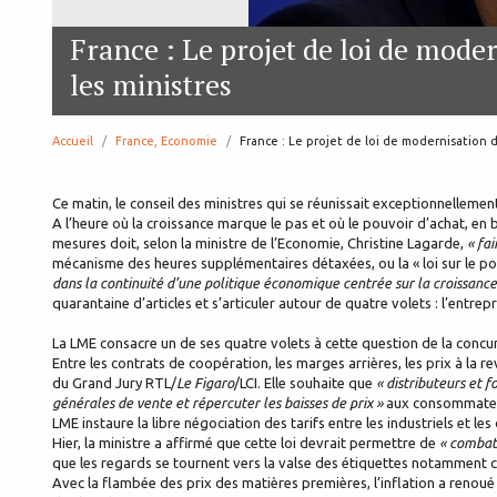
France : Le projet de loi de mode
les ministres
Accueil
France, Economie
page:
France : Le projet de loi de modernisation 
Ce matin, le conseil des ministres qui se réunissait exceptionnellemen
A l’heure où la croissance marque le pas et où le pouvoir d’achat, en 
mesures doit, selon la ministre de l’Economie, Christine Lagarde,
« fa
mécanisme des heures supplémentaires détaxées, ou la « loi sur le pouv
dans la continuité d’une politique économique centrée sur la croissance 
quarantaine d’articles et s’articuler autour de quatre volets : l’entrep
La LME consacre un de ses quatre volets à cette question de la concu
Entre les contrats de coopération, les marges arrières, les prix à la re
du Grand Jury RTL/
Le Figaro
/LCI. Elle souhaite que
« distributeurs et 
générales de vente et répercuter les baisses de prix »
aux consommateur
LME instaure la libre négociation des tarifs entre les industriels et 
Hier, la ministre a affirmé que cette loi devrait permettre de
« combatt
que les regards se tournent vers la valse des étiquettes notamment co
Avec la flambée des prix des matières premières, l’inflation a renoué