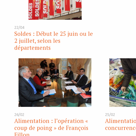
22/04
Soldes : Début le 25 juin ou le
2 juillet, selon les
départements
26/02
25/02
Alimentation : l’opération «
Alimentatio
coup de poing » de François
concurrenc
Fillon