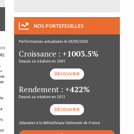
NOS PORTEFEUILLES
Performances actualisées le 03/05/2026
008
Croissance :
+1003.5%
ME).
Depuis sa création en 2001
e
«
DÉCOUVRIR
une
ie.
Rendement :
+422%
Depuis sa création en 2012
ée
la
DÉCOUVRIR
rs
Déposées à la Bibliothèque Nationale de France
oir