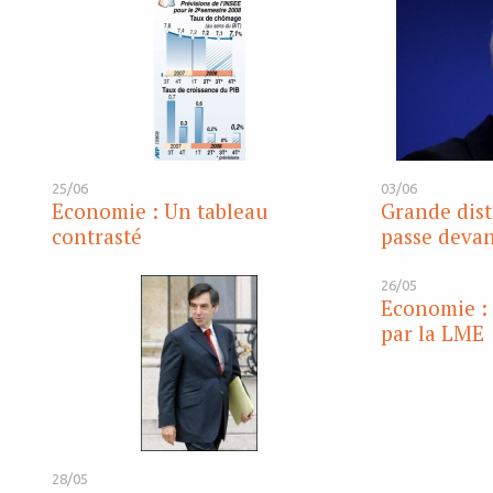
25/06
03/06
Economie : Un tableau
Grande dist
contrasté
passe devan
26/05
Economie : 
par la LME
28/05