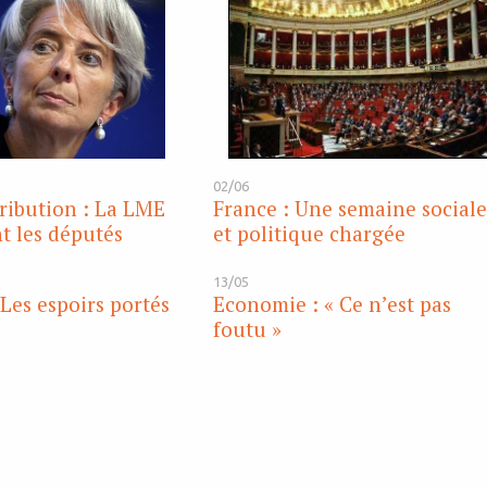
02/06
ribution : La LME
France : Une semaine social
t les députés
et politique chargée
13/05
Les espoirs portés
Economie : « Ce n’est pas
foutu »