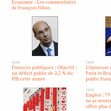
Economie : Les commentaires
de François Fillon
05/05
29/04
Finances publiques : Objectif :
L’épineuse 
un déficit public de 2,5 % du
Paris et Bru
PIB cette année
public fran
16/04
Emploi : 79
ne se senten
offrir plus 