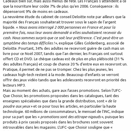
Cadeaux bien sûr, mais aussi menus de fête. Les Français s’attendent à ce
que la nourriture leur coûte 7% de plus qu’en 2006. Conséquence : ils
dépenseront 9% de moins en cadeaux.
La neuvième étude du cabinet de conseil Deloitte note par ailleurs que la
majorité des Français souhaiterait trouver sous le sapin de l’argent
liquide. «
Nous avons interrogé 2 000 personnes en France et pour la
première fois, nous leur avons demandé si elles souhaitaient recevoir du
cash. Nous sommes surpris que ce soit leur préférence. C’est peut-être un
symptôme des temps difficiles !
», explique Gilles Goldenberg, associé de
Deloitte. Pourtant, 34% des adultes ne recevront guère de cash mais un
livre pour ce Noël 2007, tandis que l’an dernier, les Français ont surtout
offert CD et DVD. Le chèque cadeau est de plus en plus plébiscité (31 %
des adultes français) et coup de chance 20 % d’entre eux en recevront un.
Pratique, il permet de ne pas se tromper. Chez les plus jeunes, les
cadeaux high-tech restent à la mode. Beaucoup d’enfants se verront
offrir des jeux vidéo tandis que les adolescents recevront en priorité des
lecteurs MP3.
Mais au moment des achats, gare aux fasses promotions. Selon l'UFC-
Que Choisir, les promotions proposées dans les catalogues, tant des
enseignes spécialisées que dans la grande distribution, sont «
de la
poudre aux yeux
» et ce pour tous les articles, en particulier la haute
technologie. 60 millions de consommateurs, le mensuel de l'INC, indique
pour sa part que les «
promotions sont des attrape-nigauds
», puisque les
produits à prix cassés proposés dans les brochures sont souvent
introuvables dans les magasins. L'UFC-que Choisir souligne que «