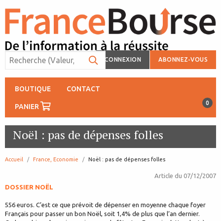
CONNEXION
ABONNEZ-VOUS
BOUTIQUE
CONTACT
0
PANIER
Noël : pas de dépenses folles
Accueil
France, Economie
page:
Noël : pas de dépenses folles
Article du
07/12/2007
DOSSIER NOËL
556 euros. C’est ce que prévoit de dépenser en moyenne chaque foyer
Français pour passer un bon Noël, soit 1,4% de plus que l’an dernier.