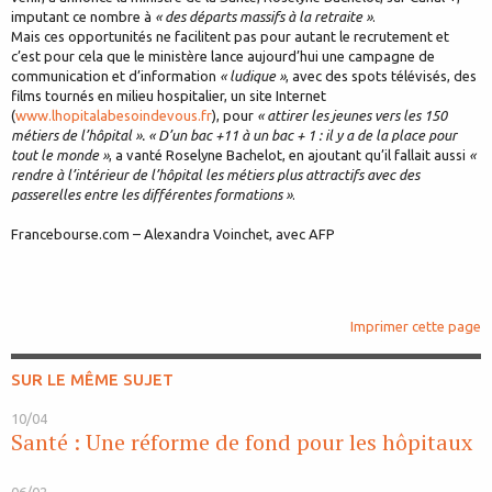
imputant ce nombre à
« des départs massifs à la retraite »
.
Mais ces opportunités ne facilitent pas pour autant le recrutement et
c’est pour cela que le ministère lance aujourd’hui une campagne de
communication et d’information
« ludique »
, avec des spots télévisés, des
films tournés en milieu hospitalier, un site Internet
(
www.lhopitalabesoindevous.fr
), pour
« attirer les jeunes vers les 150
métiers de l’hôpital ». « D’un bac +11 à un bac + 1 : il y a de la place pour
tout le monde »
, a vanté Roselyne Bachelot, en ajoutant qu’il fallait aussi
«
rendre à l’intérieur de l’hôpital les métiers plus attractifs avec des
passerelles entre les différentes formations »
.
Francebourse.com – Alexandra Voinchet, avec AFP
Imprimer cette page
SUR LE MÊME SUJET
10/04
Santé : Une réforme de fond pour les hôpitaux