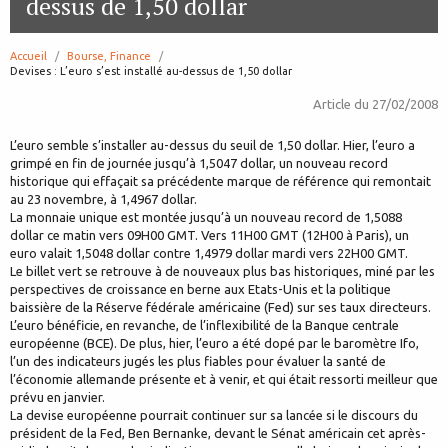
dessus de 1,50 dollar
Accueil
Bourse, Finance
page:
Devises : L’euro s’est installé au-dessus de 1,50 dollar
Article du
27/02/2008
L’euro semble s’installer au-dessus du seuil de 1,50 dollar. Hier, l’euro a
grimpé en fin de journée jusqu’à 1,5047 dollar, un nouveau record
historique qui effaçait sa précédente marque de référence qui remontait
au 23 novembre, à 1,4967 dollar.
La monnaie unique est montée jusqu’à un nouveau record de 1,5088
dollar ce matin vers 09H00 GMT. Vers 11H00 GMT (12H00 à Paris), un
euro valait 1,5048 dollar contre 1,4979 dollar mardi vers 22H00 GMT.
Le billet vert se retrouve à de nouveaux plus bas historiques, miné par les
perspectives de croissance en berne aux Etats-Unis et la politique
baissière de la Réserve fédérale américaine (Fed) sur ses taux directeurs.
L’euro bénéficie, en revanche, de l’inflexibilité de la Banque centrale
européenne (BCE). De plus, hier, l’euro a été dopé par le baromètre Ifo,
l’un des indicateurs jugés les plus fiables pour évaluer la santé de
l’économie allemande présente et à venir, et qui était ressorti meilleur que
prévu en janvier.
La devise européenne pourrait continuer sur sa lancée si le discours du
président de la Fed, Ben Bernanke, devant le Sénat américain cet après-