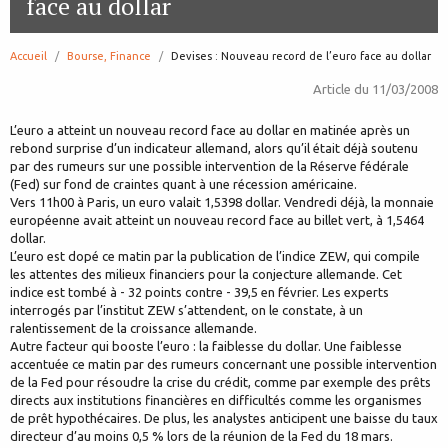
face au dollar
Accueil
Bourse, Finance
page:
Devises : Nouveau record de l’euro face au dollar
Article du
11/03/2008
L’euro a atteint un nouveau record face au dollar en matinée après un
rebond surprise d’un indicateur allemand, alors qu’il était déjà soutenu
par des rumeurs sur une possible intervention de la Réserve fédérale
(Fed) sur fond de craintes quant à une récession américaine.
Vers 11h00 à Paris, un euro valait 1,5398 dollar. Vendredi déjà, la monnaie
européenne avait atteint un nouveau record face au billet vert, à 1,5464
dollar.
L’euro est dopé ce matin par la publication de l’indice ZEW, qui compile
les attentes des milieux financiers pour la conjecture allemande. Cet
indice est tombé à - 32 points contre - 39,5 en février. Les experts
interrogés par l’institut ZEW s’attendent, on le constate, à un
ralentissement de la croissance allemande.
Autre facteur qui booste l’euro : la faiblesse du dollar. Une faiblesse
accentuée ce matin par des rumeurs concernant une possible intervention
de la Fed pour résoudre la crise du crédit, comme par exemple des prêts
directs aux institutions financières en difficultés comme les organismes
de prêt hypothécaires. De plus, les analystes anticipent une baisse du taux
directeur d’au moins 0,5 % lors de la réunion de la Fed du 18 mars.