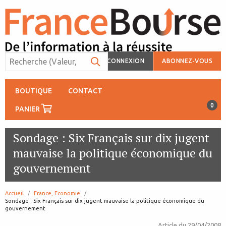
CONNEXION
ABONNEZ-VOUS
BOUTIQUE
CONTACT
0
PANIER
Sondage : Six Français sur dix jugent
mauvaise la politique économique du
gouvernement
Accueil
France, Economie
page:
Sondage : Six Français sur dix jugent mauvaise la politique économique du
gouvernement
Article du
29/04/2008