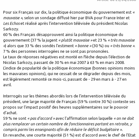
Pour six Français sur dix, la politique économique du gouvernement est
«
mauvaise »
, selon un sondage diffusé hier par BVA pour France Inter et
Les Echos
et réalisé après l’intervention télévisée du président Nicolas
Sarkozy.
60 % des Français désapprouvent ainsi la politique économique du
gouvernement (37 % la jugent
« plutôt mauvaise »
et 23 %
« très mauvaise
»
) alors que 33 % des sondés l’estiment
« bonne »
(30 %) ou
« très bonne »
.
7 % des personnes interrogées ne se sont pas prononcées.
Le taux de réponses négatives est monté en flèche depuis l’élection de
Nicolas Sarkozy, passant de 30 % en mai 2007 à 63 % en mars 2008.
L’indice de popularité de la politique économique (bonnes opinions moins
les mauvaises opinions), qui ne cessait de se dégrader depuis des mois,
est légèrement remonté ce mois-ci, passant de - 29 en mars à - 27 en
avril.
Interrogés sur les thèmes abordés lors de l’intervention télévisée du
président, une large majorité de Français (59 % contre 30 %) conteste ses
propos sur l’impact positif des heures supplémentaires sur le pouvoir
d’achat.
59 % ne sont
« pas d’accord »
avec l’affirmation selon laquelle
« on ne doit
plus remplacer un certain nombre de fonctionnaires partant en retraite, y
compris parmi les enseignants afin de réduire le déficit budgétaire ».
En revanche, une courte majorité (51 %) est d’accord avec le chef de l’Etat