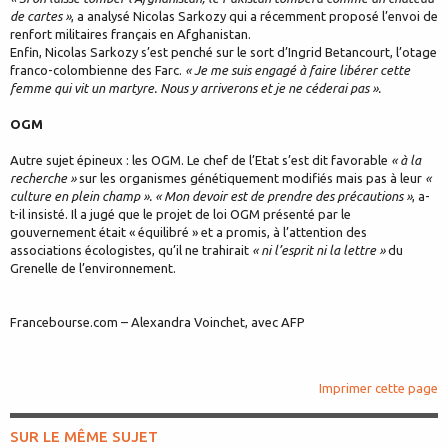
de cartes »
, a analysé Nicolas Sarkozy qui a récemment proposé l’envoi de
renfort militaires français en Afghanistan.
Enfin, Nicolas Sarkozy s’est penché sur le sort d’Ingrid Betancourt, l’otage
franco-colombienne des Farc.
« Je me suis engagé à faire libérer cette
femme qui vit un martyre. Nous y arriverons et je ne céderai pas ».
OGM
Autre sujet épineux : les OGM. Le chef de l’Etat s’est dit favorable
« à la
recherche »
sur les organismes génétiquement modifiés mais pas à leur
«
culture en plein champ ». « Mon devoir est de prendre des précautions »
, a-
t-il insisté. Il a jugé que le projet de loi OGM présenté par le
gouvernement était « équilibré » et a promis, à l’attention des
associations écologistes, qu’il ne trahirait
« ni l’esprit ni la lettre »
du
Grenelle de l’environnement.
Francebourse.com – Alexandra Voinchet, avec AFP
Imprimer cette page
SUR LE MÊME SUJET