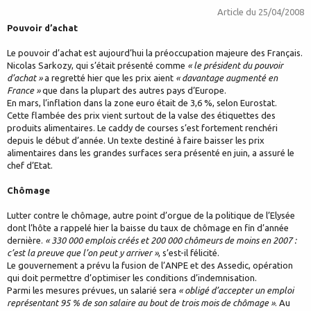
Article du
25/04/2008
Pouvoir d’achat
Le pouvoir d’achat est aujourd’hui la préoccupation majeure des Français.
Nicolas Sarkozy, qui s’était présenté comme
« le président du pouvoir
d’achat »
a regretté hier que les prix aient
« davantage augmenté en
France »
que dans la plupart des autres pays d’Europe.
En mars, l’inflation dans la zone euro était de 3,6 %, selon Eurostat.
Cette flambée des prix vient surtout de la valse des étiquettes des
produits alimentaires. Le caddy de courses s’est fortement renchéri
depuis le début d’année. Un texte destiné à faire baisser les prix
alimentaires dans les grandes surfaces sera présenté en juin, a assuré le
chef d’Etat.
Chômage
Lutter contre le chômage, autre point d’orgue de la politique de l’Elysée
dont l’hôte a rappelé hier la baisse du taux de chômage en fin d’année
dernière.
« 330 000 emplois créés et 200 000 chômeurs de moins en 2007 :
c’est la preuve que l’on peut y arriver »
, s’est-il félicité.
Le gouvernement a prévu la fusion de l’ANPE et des Assedic, opération
qui doit permettre d’optimiser les conditions d’indemnisation.
Parmi les mesures prévues, un salarié sera
« obligé d’accepter un emploi
représentant 95 % de son salaire au bout de trois mois de chômage »
. Au