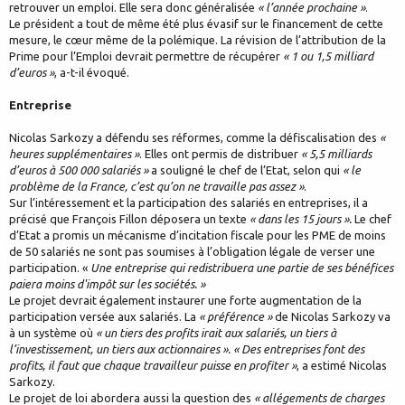
retrouver un emploi. Elle sera donc généralisée
« l’année prochaine »
.
Le président a tout de même été plus évasif sur le financement de cette
mesure, le cœur même de la polémique. La révision de l’attribution de la
Prime pour l’Emploi devrait permettre de récupérer
« 1 ou 1,5 milliard
d’euros »
, a-t-il évoqué.
Entreprise
Nicolas Sarkozy a défendu ses réformes, comme la défiscalisation des
«
heures supplémentaires »
. Elles ont permis de distribuer
« 5,5 milliards
d’euros à 500 000 salariés »
a souligné le chef de l’Etat, selon qui
« le
problème de la France, c’est qu’on ne travaille pas assez »
.
Sur l’intéressement et la participation des salariés en entreprises, il a
précisé que François Fillon déposera un texte
« dans les 15 jours ».
Le chef
d’Etat a promis un mécanisme d’incitation fiscale pour les PME de moins
de 50 salariés ne sont pas soumises à l’obligation légale de verser une
participation. «
Une entreprise qui redistribuera une partie de ses bénéfices
paiera moins d'impôt sur les sociétés. »
Le projet devrait également instaurer une forte augmentation de la
participation versée aux salariés. La
« préférence »
de Nicolas Sarkozy va
à un système où
« un tiers des profits irait aux salariés, un tiers à
l’investissement, un tiers aux actionnaires ». « Des entreprises font des
profits, il faut que chaque travailleur puisse en profiter »
, a estimé Nicolas
Sarkozy.
Le projet de loi abordera aussi la question des
« allégements de charges