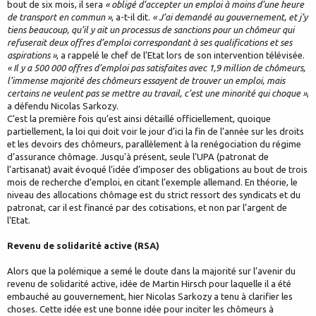
bout de six mois, il sera
« obligé d’accepter un emploi à moins d’une heure
de transport en commun »
, a-t-il dit.
« J’ai demandé au gouvernement, et j’y
tiens beaucoup, qu’il y ait un processus de sanctions pour un chômeur qui
refuserait deux offres d’emploi correspondant à ses qualifications et ses
aspirations »
, a rappelé le chef de l’Etat lors de son intervention télévisée.
« Il y a 500 000 offres d’emploi pas satisfaites avec 1,9 million de chômeurs,
l’immense majorité des chômeurs essayent de trouver un emploi, mais
certains ne veulent pas se mettre au travail, c’est une minorité qui choque »
,
a défendu Nicolas Sarkozy.
C’est la première fois qu’est ainsi détaillé officiellement, quoique
partiellement, la loi qui doit voir le jour d’ici la fin de l’année sur les droits
et les devoirs des chômeurs, parallèlement à la renégociation du régime
d’assurance chômage. Jusqu'à présent, seule l’UPA (patronat de
l’artisanat) avait évoqué l’idée d’imposer des obligations au bout de trois
mois de recherche d’emploi, en citant l’exemple allemand. En théorie, le
niveau des allocations chômage est du strict ressort des syndicats et du
patronat, car il est financé par des cotisations, et non par l’argent de
l’Etat.
Revenu de solidarité active (RSA)
Alors que la polémique a semé le doute dans la majorité sur l’avenir du
revenu de solidarité active, idée de Martin Hirsch pour laquelle il a été
embauché au gouvernement, hier Nicolas Sarkozy a tenu à clarifier les
choses. Cette idée est une bonne idée pour inciter les chômeurs à