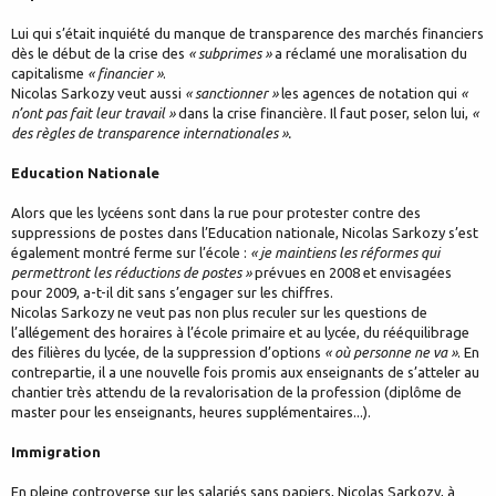
Lui qui s’était inquiété du manque de transparence des marchés financiers
dès le début de la crise des
« subprimes »
a réclamé une moralisation du
capitalisme
« financier »
.
Nicolas Sarkozy veut aussi
« sanctionner »
les agences de notation qui
«
n’ont pas fait leur travail »
dans la crise financière. Il faut poser, selon lui,
«
des règles de transparence internationales ».
Education Nationale
Alors que les lycéens sont dans la rue pour protester contre des
suppressions de postes dans l’Education nationale, Nicolas Sarkozy s’est
également montré ferme sur l’école :
« je maintiens les réformes qui
permettront les réductions de postes »
prévues en 2008 et envisagées
pour 2009, a-t-il dit sans s’engager sur les chiffres.
Nicolas Sarkozy ne veut pas non plus reculer sur les questions de
l’allégement des horaires à l’école primaire et au lycée, du rééquilibrage
des filières du lycée, de la suppression d’options
« où personne ne va »
. En
contrepartie, il a une nouvelle fois promis aux enseignants de s’atteler au
chantier très attendu de la revalorisation de la profession (diplôme de
master pour les enseignants, heures supplémentaires...).
Immigration
En pleine controverse sur les salariés sans papiers, Nicolas Sarkozy, à