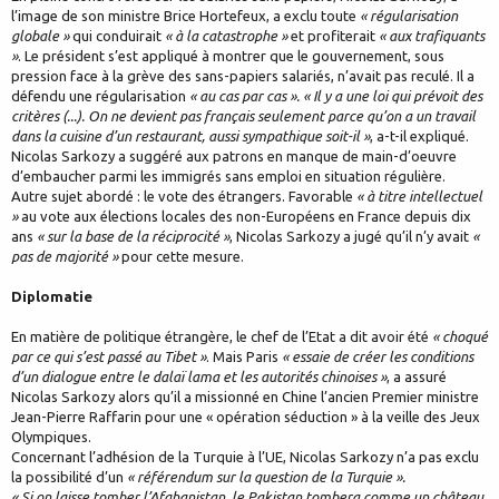
l’image de son ministre Brice Hortefeux, a exclu toute
« régularisation
globale »
qui conduirait
« à la catastrophe »
et profiterait
« aux trafiquants
»
. Le président s’est appliqué à montrer que le gouvernement, sous
pression face à la grève des sans-papiers salariés, n’avait pas reculé. Il a
défendu une régularisation
« au cas par cas ». « Il y a une loi qui prévoit des
critères (...). On ne devient pas français seulement parce qu’on a un travail
dans la cuisine d’un restaurant, aussi sympathique soit-il »
, a-t-il expliqué.
Nicolas Sarkozy a suggéré aux patrons en manque de main-d’oeuvre
d’embaucher parmi les immigrés sans emploi en situation régulière.
Autre sujet abordé : le vote des étrangers. Favorable
« à titre intellectuel
»
au vote aux élections locales des non-Européens en France depuis dix
ans
« sur la base de la réciprocité »
, Nicolas Sarkozy a jugé qu’il n’y avait
«
pas de majorité »
pour cette mesure.
Diplomatie
En matière de politique étrangère, le chef de l’Etat a dit avoir été
« choqué
par ce qui s’est passé au Tibet »
. Mais Paris
« essaie de créer les conditions
d’un dialogue entre le dalaï lama et les autorités chinoises »
, a assuré
Nicolas Sarkozy alors qu’il a missionné en Chine l’ancien Premier ministre
Jean-Pierre Raffarin pour une « opération séduction » à la veille des Jeux
Olympiques.
Concernant l’adhésion de la Turquie à l’UE, Nicolas Sarkozy n’a pas exclu
la possibilité d’un
« référendum sur la question de la Turquie ».
« Si on laisse tomber l’Afghanistan, le Pakistan tombera comme un château