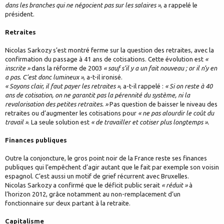
dans les branches qui ne négocient pas sur les salaires »
, a rappelé le
président.
Retraites
Nicolas Sarkozy s’est montré ferme sur la question des retraites, avec la
confirmation du passage à 41 ans de cotisations. Cette évolution est
«
inscrite »
dans la réforme de 2003
« sauf s’il y a un fait nouveau ; or il n’y en
a pas. C’est donc lumineux »
, a-t-il ironisé.
« Soyons clair, il faut payer les retraites »
, a-t-il rappelé :
« Si on reste à 40
ans de cotisation, on ne garantit pas la pérennité du système, ni la
revalorisation des petites retraites. »
Pas question de baisser le niveau des
retraites ou d’augmenter les cotisations pour
« ne pas alourdir le coût du
travail »
. La seule solution est
« de travailler et cotiser plus longtemps ».
Finances publiques
Outre la conjoncture, le gros point noir de la France reste ses finances
publiques qui l’empêchent d’agir autant que le fait par exemple son voisin
espagnol. C’est aussi un motif de grief récurrent avec Bruxelles.
Nicolas Sarkozy a confirmé que le déficit public serait
« réduit »
à
l’horizon 2012, grâce notamment au non-remplacement d’un
fonctionnaire sur deux partant à la retraite.
Capitalisme