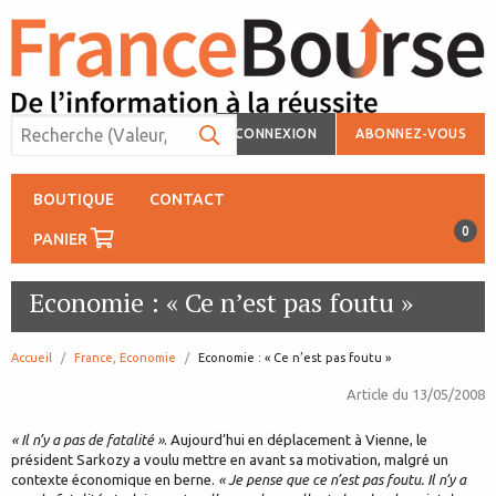
CONNEXION
ABONNEZ-VOUS
BOUTIQUE
CONTACT
0
PANIER
Economie : « Ce n’est pas foutu »
Accueil
France, Economie
page:
Economie : « Ce n’est pas foutu »
Article du
13/05/2008
« Il n’y a pas de fatalité »
. Aujourd’hui en déplacement à Vienne, le
président Sarkozy a voulu mettre en avant sa motivation, malgré un
contexte économique en berne.
« Je pense que ce n’est pas foutu. Il n’y a