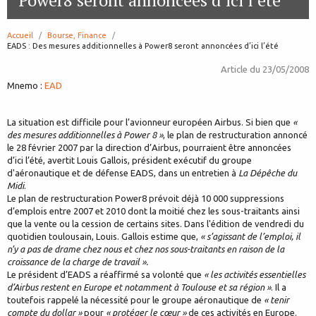
Power8 seront annoncées d’ici l’été
Accueil
Bourse, Finance
page:
EADS : Des mesures additionnelles à Power8 seront annoncées d’ici l’été
Article du
23/05/2008
Mnemo :
EAD
La situation est difficile pour l’avionneur européen Airbus. Si bien que
«
des mesures additionnelles à Power 8 »
, le plan de restructuration annoncé
le 28 février 2007 par la direction d’Airbus, pourraient être annoncées
d’ici l’été, avertit Louis Gallois, président exécutif du groupe
d'aéronautique et de défense EADS, dans un entretien à
La Dépêche du
Midi
.
Le plan de restructuration Power8 prévoit déjà 10 000 suppressions
d’emplois entre 2007 et 2010 dont la moitié chez les sous-traitants ainsi
que la vente ou la cession de certains sites. Dans l'édition de vendredi du
quotidien toulousain, Louis. Gallois estime que,
« s’agissant de l’emploi, il
n’y a pas de drame chez nous et chez nos sous-traitants en raison de la
croissance de la charge de travail ».
Le président d’EADS a réaffirmé sa volonté que
« les activités essentielles
d’Airbus restent en Europe et notamment à Toulouse et sa région »
. Il a
toutefois rappelé la nécessité pour le groupe aéronautique de
« tenir
compte du dollar »
pour
« protéger le cœur »
de ces activités en Europe.