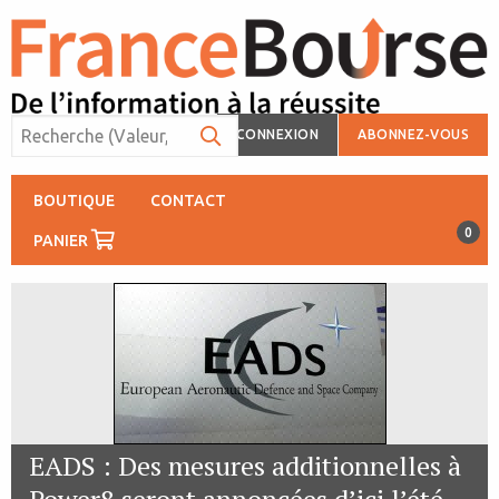
CONNEXION
ABONNEZ-VOUS
BOUTIQUE
CONTACT
0
PANIER
EADS : Des mesures additionnelles à