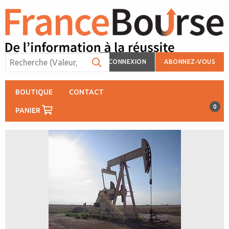
CONNEXION
ABONNEZ-VOUS
BOUTIQUE
CONTACT
0
PANIER