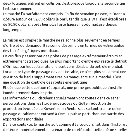
deux logiques entrent en collision, c’est presque toujours la seconde qui
finit par dominer.
Le marché l’a parfaitement compris. En fin de semaine passée, le Brent a
clôturé autour de 92,69 dollars le baril, tandis que le WTI s’est établi près
de 90,90 dollars, après leur plus forte hausse hebdomadaire depuis
longtemps.
La raison est simple : le marché ne raisonne plus seulement en termes
d’offre et de demande. Il raisonne désormais en termes de vulnérabilité
des flux énergétiques mondiaux.
Or ces flux passent par des points de passage extrêmement étroits et
extrêmement stratégiques. Le plus important d’entre eux reste le détroit
d’Ormuz, par lequel transite une part considérable du pétrole mondial.
Lorsque ce type de passage devient instable, ce n’est plus seulement une
question de barils supplémentaires ou manquants sur le marché. C’est
une question de contrôle des routes énergétiques.
Et dès que cette question réapparaît, une prime géopolitique s’installe
immédiatement dans les prix.
Les informations qui circulent actuellement vont toutes dans ce sens :
perturbations dans les flux énergétiques du Golfe, réduction de
production évoquée au Koweït selon Reuters, et surtout crainte qu’un
passage durablement entravé à Ormuz puisse perturber une partie des
exportations mondiales.
Dans ce contexte, le marché agit comme il l’a toujours fait dans l’histoire :
il intègre immédiatement un scénario de rareté potentielle, même si celle-