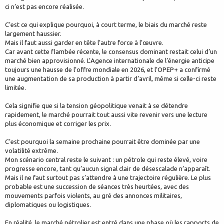
ci n’est pas encore réalisée.
C’est ce qui explique pourquoi, à court terme, le biais du marché reste
largement haussier.
Mais il faut aussi garder en tête l’autre force à l’œuvre.
Car avant cette flambée récente, le consensus dominant restait celui d’un
marché bien approvisionné. L’Agence internationale de l’énergie anticipe
toujours une hausse de l’offre mondiale en 2026, et l’OPEP+ a confirmé
une augmentation de sa production à partir d’avril, même si celle-ci reste
limitée.
Cela signifie que si la tension géopolitique venait à se détendre
rapidement, le marché pourrait tout aussi vite revenir vers une lecture
plus économique et corriger les prix.
C’est pourquoi la semaine prochaine pourrait être dominée par une
volatilité extrême.
Mon scénario central reste le suivant : un pétrole qui reste élevé, voire
progresse encore, tant qu’aucun signal clair de désescalade n’apparaît.
Mais il ne faut surtout pas s’attendre à une trajectoire régulière. Le plus
probable est une succession de séances très heurtées, avec des
mouvements parfois violents, au gré des annonces militaires,
diplomatiques ou logistiques.
En réalité, le marché pétrolier est entré dans une phase où les rapports de