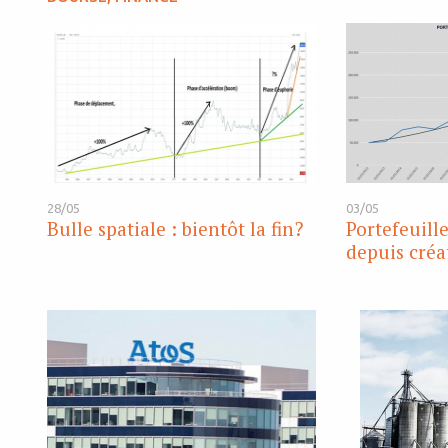
28/05
03/05
Bulle spatiale : bientôt la fin?
Portefeuil
depuis créa