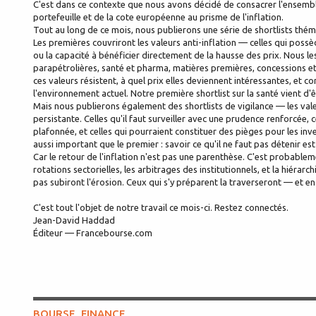
C'est dans ce contexte que nous avons décidé de consacrer l'ensemble
portefeuille et de la cote européenne au prisme de l'inflation.
Tout au long de ce mois, nous publierons une série de shortlists thém
Les premières couvriront les valeurs anti-inflation — celles qui possèd
ou la capacité à bénéficier directement de la hausse des prix. Nous l
parapétrolières, santé et pharma, matières premières, concessions et 
ces valeurs résistent, à quel prix elles deviennent intéressantes, et
l'environnement actuel. Notre première shortlist sur la santé vient d'ê
Mais nous publierons également des shortlists de vigilance — les vale
persistante. Celles qu'il faut surveiller avec une prudence renforcée, 
plafonnée, et celles qui pourraient constituer des pièges pour les in
aussi important que le premier : savoir ce qu'il ne faut pas détenir est
Car le retour de l'inflation n'est pas une parenthèse. C'est probable
rotations sectorielles, les arbitrages des institutionnels, et la hiérarc
pas subiront l'érosion. Ceux qui s'y préparent la traverseront — et en
C'est tout l'objet de notre travail ce mois-ci. Restez connectés.
Jean-David Haddad
Éditeur — Francebourse.com
BOURSE, FINANCE