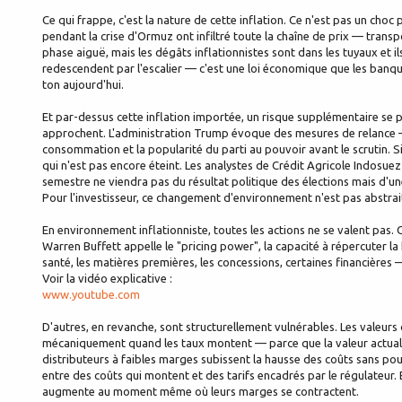
Ce qui frappe, c'est la nature de cette inflation. Ce n'est pas un cho
pendant la crise d'Ormuz ont infiltré toute la chaîne de prix — transpor
phase aiguë, mais les dégâts inflationnistes sont dans les tuyaux et i
redescendent par l'escalier — c'est une loi économique que les banque
ton aujourd'hui.
Et par-dessus cette inflation importée, un risque supplémentaire se 
approchent. L'administration Trump évoque des mesures de relance 
consommation et la popularité du parti au pouvoir avant le scrutin. Si 
qui n'est pas encore éteint. Les analystes de Crédit Agricole Indosuez 
semestre ne viendra pas du résultat politique des élections mais d'un
Pour l'investisseur, ce changement d'environnement n'est pas abstrait.
En environnement inflationniste, toutes les actions ne se valent pas.
Warren Buffett appelle le "pricing power", la capacité à répercuter la 
santé, les matières premières, les concessions, certaines financières —
Voir la vidéo explicative :
www.youtube.com
D'autres, en revanche, sont structurellement vulnérables. Les valeurs
mécaniquement quand les taux montent — parce que la valeur actualis
distributeurs à faibles marges subissent la hausse des coûts sans pouv
entre des coûts qui montent et des tarifs encadrés par le régulateur.
augmente au moment même où leurs marges se contractent.