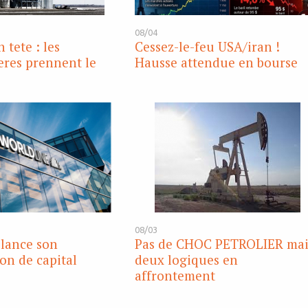
08/04
 tete : les
Cessez-le-feu USA/iran !
eres prennent le
Hausse attendue en bourse
08/03
lance son
Pas de CHOC PETROLIER mai
on de capital
deux logiques en
affrontement