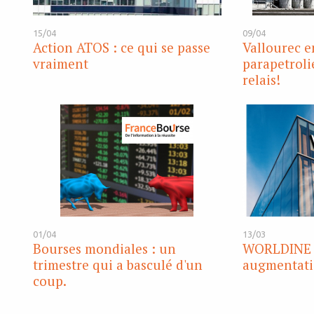
15/04
09/04
Action ATOS : ce qui se passe
Vallourec en
vraiment
parapetroli
relais!
01/04
13/03
Bourses mondiales : un
WORLDINE 
trimestre qui a basculé d'un
augmentati
coup.