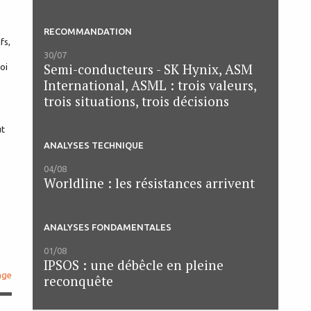
RECOMMANDATION
fs,
30/07
Semi-conducteurs - SK Hynix, ASM
oi
International, ASML : trois valeurs,
trois situations, trois décisions
ut
ANALYSES TECHNIQUE
04/08
Worldline : les résistances arrivent
ANALYSES FONDAMENTALES
01/08
IPSOS : une débêcle en pleine
age
reconquête