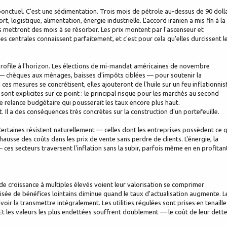
c ponctuel. C'est une sédimentation. Trois mois de pétrole au-dessus de 90 doll
t, logistique, alimentation, énergie industrielle. L'accord iranien a mis fin à la
ls mettront des mois à se résorber. Les prix montent par l'ascenseur et
s centrales connaissent parfaitement, et c'est pour cela qu'elles durcissent l
profile à l'horizon. Les élections de mi-mandat américaines de novembre
— chèques aux ménages, baisses d'impôts ciblées — pour soutenir la
ces mesures se concrétisent, elles ajouteront de l'huile sur un feu inflationnis
sont explicites sur ce point : le principal risque pour les marchés au second
e relance budgétaire qui pousserait les taux encore plus haut.
 Il a des conséquences très concrètes sur la construction d'un portefeuille.
 Certaines résistent naturellement — celles dont les entreprises possèdent ce 
hausse des coûts dans les prix de vente sans perdre de clients. L'énergie, la
 ces secteurs traversent l'inflation sans la subir, parfois même en en profitan
 de croissance à multiples élevés voient leur valorisation se comprimer
ée de bénéfices lointains diminue quand le taux d'actualisation augmente. L
oir la transmettre intégralement. Les utilities régulées sont prises en tenaille
 Et les valeurs les plus endettées souffrent doublement — le coût de leur dett