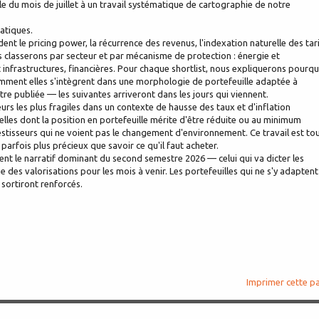
 du mois de juillet à un travail systématique de cartographie de notre
atiques.
ent le pricing power, la récurrence des revenus, l'indexation naturelle des tari
es classerons par secteur et par mécanisme de protection : énergie et
infrastructures, financières. Pour chaque shortlist, nous expliquerons pourqu
 comment elles s'intègrent dans une morphologie de portefeuille adaptée à
tre publiée — les suivantes arriveront dans les jours qui viennent.
urs les plus fragiles dans un contexte de hausse des taux et d'inflation
celles dont la position en portefeuille mérite d'être réduite ou au minimum
vestisseurs qui ne voient pas le changement d'environnement. Ce travail est to
 parfois plus précieux que savoir ce qu'il faut acheter.
ment le narratif dominant du second semestre 2026 — celui qui va dicter les
hie des valorisations pour les mois à venir. Les portefeuilles qui ne s'y adaptent
 sortiront renforcés.
Imprimer cette p