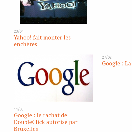
23/04
Yahoo! fait monter les
enchères
27/02
Google : La 
11/03
Google : le rachat de
DoubleClick autorisé par
Bruxelles