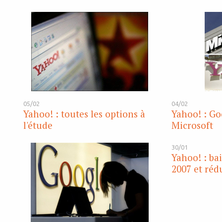
05/02
04/02
Yahoo! : toutes les options à
Yahoo! : Go
l'étude
Microsoft
30/01
Yahoo! : ba
2007 et rédu