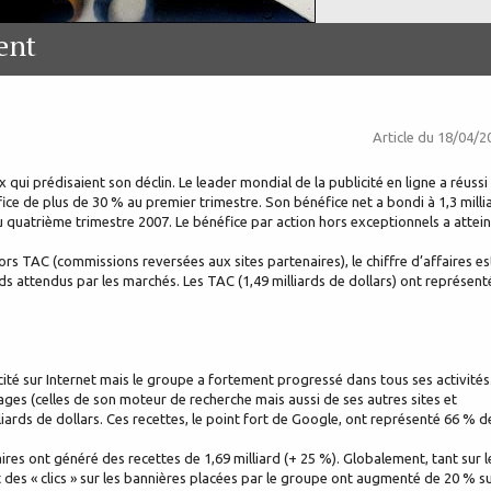
ent
Article du
18/04/2
ui prédisaient son déclin. Le leader mondial de la publicité en ligne a réussi
ce de plus de 30 % au premier trimestre. Son bénéfice net a bondi à 1,3 milli
 quatrième trimestre 2007. Le bénéfice par action hors exceptionnels a attein
 Hors TAC (commissions reversées aux sites partenaires), le chiffre d’affaires es
ards attendus par les marchés. Les TAC (1,49 milliards de dollars) ont représent
icité sur Internet mais le groupe a fortement progressé dans tous ses activités
ges (celles de son moteur de recherche mais aussi de ses autres sites et
iards de dollars. Ces recettes, le point fort de Google, ont représenté 66 % d
ires ont généré des recettes de 1,69 milliard (+ 25 %). Globalement, tant sur l
 des « clics » sur les bannières placées par le groupe ont augmenté de 20 % s