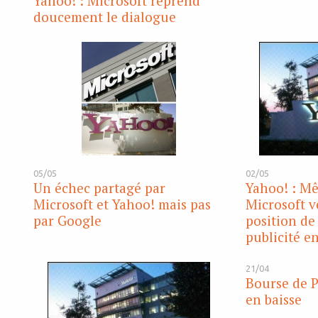
Yahoo! : Microsoft reprend
doucement le dialogue
05/05
02/05
Un échec partagé par
Yahoo! : Mê
Microsoft et Yahoo! mais pas
Microsoft v
par Google
position de
publicité e
21/04
Bourse de P
en baisse