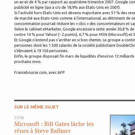
un an et de 4 % par rapport au quatrième trimestre 2007. Google cont
publicité en ligne (qui a cru de 18,9% aux Etats-Unis en 2007).
Si l’activité hors Etats-Unis est devenu majoritaire avec 51 % des re
de marché aux Etats-Unis comme à l’international, au détriment de se
consommation pourrait réduire les « clics » des consommateurs et 
Selon le cabinet eMarketer, Google encaissera cette année 30,8 % de t
contre 14 % pour Yahoo! (- 2 points), 6,7 % pour MSN (Microsoft) et 
Et Google n’entend pas s’arrêter en si bon chemin. Le groupe a continu
personnes dont les 1 500 salariés de la société publicitaire DoubleCl
s’élevaient à 19 156 personnes.
Enfin, le groupe disposait fin mars de liquidités d’environ 12 milliar
prochains mois.
Francebourse.com, avec AFP
SUR LE MÊME SUJET
27/06
Microsoft : Bill Gates lâche les
rênes à Steve Ballmer