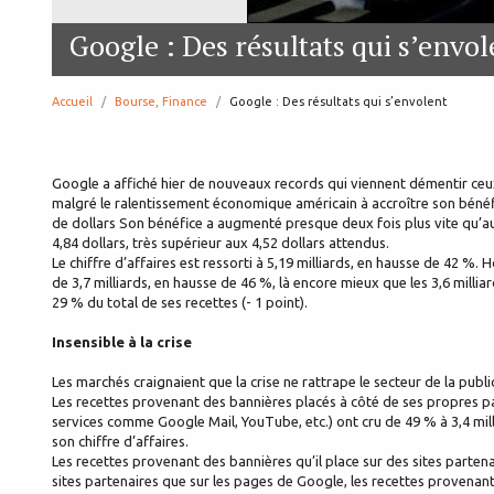
Google : Des résultats qui s’envol
Accueil
Bourse, Finance
page:
Google : Des résultats qui s’envolent
Google a affiché hier de nouveaux records qui viennent démentir ceux q
malgré le ralentissement économique américain à accroître son bénéfi
de dollars Son bénéfice a augmenté presque deux fois plus vite qu’au
4,84 dollars, très supérieur aux 4,52 dollars attendus.
Le chiffre d’affaires est ressorti à 5,19 milliards, en hausse de 42 %.
de 3,7 milliards, en hausse de 46 %, là encore mieux que les 3,6 milli
29 % du total de ses recettes (- 1 point).
Insensible à la crise
Les marchés craignaient que la crise ne rattrape le secteur de la publ
Les recettes provenant des bannières placés à côté de ses propres pa
services comme Google Mail, YouTube, etc.) ont cru de 49 % à 3,4 mill
son chiffre d’affaires.
Les recettes provenant des bannières qu’il place sur des sites partena
sites partenaires que sur les pages de Google, les recettes provenant