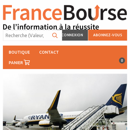
CONNEXION
ABONNEZ-VOUS
BOUTIQUE
CONTACT
0
PANIER