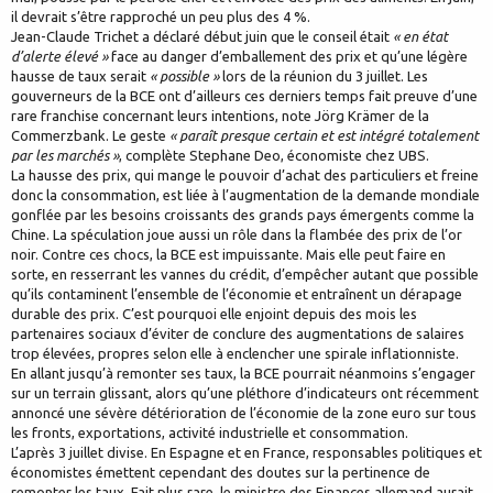
il devrait s’être rapproché un peu plus des 4 %.
Jean-Claude Trichet a déclaré début juin que le conseil était
« en état
d’alerte élevé »
face au danger d’emballement des prix et qu’une légère
hausse de taux serait
« possible »
lors de la réunion du 3 juillet. Les
gouverneurs de la BCE ont d’ailleurs ces derniers temps fait preuve d’une
rare franchise concernant leurs intentions, note Jörg Krämer de la
Commerzbank. Le geste
« paraît presque certain et est intégré totalement
par les marchés »
, complète Stephane Deo, économiste chez UBS.
La hausse des prix, qui mange le pouvoir d’achat des particuliers et freine
donc la consommation, est liée à l’augmentation de la demande mondiale
gonflée par les besoins croissants des grands pays émergents comme la
Chine. La spéculation joue aussi un rôle dans la flambée des prix de l’or
noir. Contre ces chocs, la BCE est impuissante. Mais elle peut faire en
sorte, en resserrant les vannes du crédit, d’empêcher autant que possible
qu’ils contaminent l’ensemble de l’économie et entraînent un dérapage
durable des prix. C’est pourquoi elle enjoint depuis des mois les
partenaires sociaux d’éviter de conclure des augmentations de salaires
trop élevées, propres selon elle à enclencher une spirale inflationniste.
En allant jusqu’à remonter ses taux, la BCE pourrait néanmoins s’engager
sur un terrain glissant, alors qu’une pléthore d’indicateurs ont récemment
annoncé une sévère détérioration de l’économie de la zone euro sur tous
les fronts, exportations, activité industrielle et consommation.
L’après 3 juillet divise. En Espagne et en France, responsables politiques et
économistes émettent cependant des doutes sur la pertinence de
remonter les taux. Fait plus rare, le ministre des Finances allemand aurait