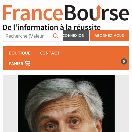
CONNEXION
ABONNEZ-VOUS
BOUTIQUE
CONTACT
0
PANIER