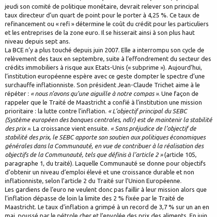
jeudi son comité de politique monétaire, devrait relever son principal
taux directeur d’un quart de point pour le porter à 4,25 %. Ce taux de
refinancement ou « refi » détermine le coût du crédit pour les particuliers
et les entreprises de la zone euro. Il se hisserait ainsi à son plus haut
niveau depuis sept ans.
La BCE n’y a plus touché depuis juin 2007. Elle a interrompu son cycle de
relèvement des taux en septembre, suite à l’effondrement du secteur des
crédits immobiliers à risque aux Etats-Unis (« subprime »). Aujourd’hui,
l’institution européenne espère avec ce geste dompter le spectre d’une
surchauffe inflationniste. Son président Jean-Claude Trichet aime à le
répéter :
« nous n’avons qu’une aiguille à notre compas »
. Une façon de
rappeler que le Traité de Maastricht a confié à l’institution une mission
prioritaire : la lutte contre l’inflation.
« L’objectif principal du SEBC
(Système européen des banques centrales, ndlr) est de maintenir la stabilité
des prix »
. La croissance vient ensuite.
« Sans préjudice de l’objectif de
stabilité des prix, le SEBC apporte son soutien aux politiques économiques
générales dans la Communauté, en vue de contribuer à la réalisation des
objectifs de la Communauté, tels que définis à l’article 2 »
(article 105,
paragraphe 1, du traité). Laquelle Communauté se donne pour objectifs
d’obtenir un niveau d’emploi élevé et une croissance durable et non
inflationniste, selon l’article 2 du Traité sur l’Union Européenne.
Les gardiens de l’euro ne veulent donc pas faillir à leur mission alors que
l’inflation dépasse de loin la limite des 2 % fixée par le Traité de
Maastricht. Le taux d’inflation a grimpé à un record de 3,7 % sur un an en
mai, poussé par le pétrole cher et l’envolée des prix des aliments. En juin,