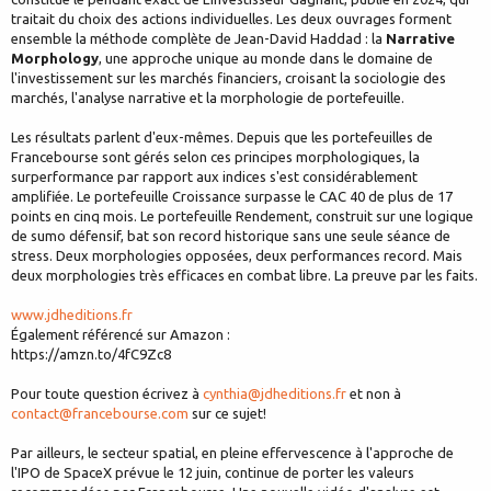
traitait du choix des actions individuelles. Les deux ouvrages forment
ensemble la méthode complète de Jean-David Haddad : la
Narrative
Morphology
, une approche unique au monde dans le domaine de
l'investissement sur les marchés financiers, croisant la sociologie des
marchés, l'analyse narrative et la morphologie de portefeuille.
Les résultats parlent d'eux-mêmes. Depuis que les portefeuilles de
Francebourse sont gérés selon ces principes morphologiques, la
surperformance par rapport aux indices s'est considérablement
amplifiée. Le portefeuille Croissance surpasse le CAC 40 de plus de 17
points en cinq mois. Le portefeuille Rendement, construit sur une logique
de sumo défensif, bat son record historique sans une seule séance de
stress. Deux morphologies opposées, deux performances record. Mais
deux morphologies très efficaces en combat libre. La preuve par les faits.
www.jdheditions.fr
Également référencé sur Amazon :
https://amzn.to/4fC9Zc8
Pour toute question écrivez à
cynthia@jdheditions.fr
et non à
contact@francebourse.com
sur ce sujet!
Par ailleurs, le secteur spatial, en pleine effervescence à l'approche de
l'IPO de SpaceX prévue le 12 juin, continue de porter les valeurs