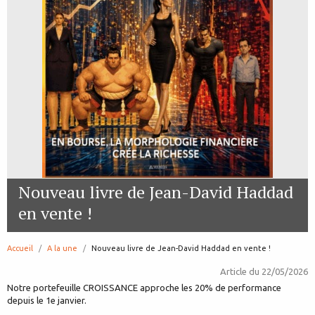
Nouveau livre de Jean-David Haddad
en vente !
Accueil
A la une
page:
Nouveau livre de Jean-David Haddad en vente !
Article du
22/05/2026
Notre portefeuille CROISSANCE approche les 20% de performance
depuis le 1e janvier.