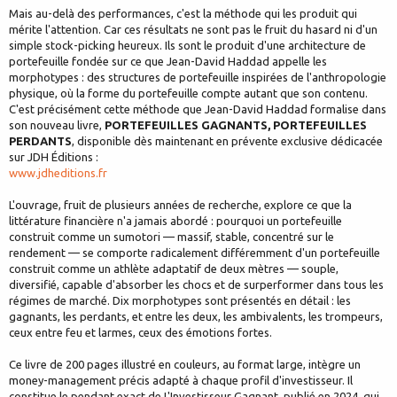
Mais au-delà des performances, c'est la méthode qui les produit qui
mérite l'attention. Car ces résultats ne sont pas le fruit du hasard ni d'un
simple stock-picking heureux. Ils sont le produit d'une architecture de
portefeuille fondée sur ce que Jean-David Haddad appelle les
morphotypes : des structures de portefeuille inspirées de l'anthropologie
physique, où la forme du portefeuille compte autant que son contenu.
C'est précisément cette méthode que Jean-David Haddad formalise dans
son nouveau livre,
PORTEFEUILLES GAGNANTS, PORTEFEUILLES
PERDANTS
, disponible dès maintenant en prévente exclusive dédicacée
sur JDH Éditions :
www.jdheditions.fr
L'ouvrage, fruit de plusieurs années de recherche, explore ce que la
littérature financière n'a jamais abordé : pourquoi un portefeuille
construit comme un sumotori — massif, stable, concentré sur le
rendement — se comporte radicalement différemment d'un portefeuille
construit comme un athlète adaptatif de deux mètres — souple,
diversifié, capable d'absorber les chocs et de surperformer dans tous les
régimes de marché. Dix morphotypes sont présentés en détail : les
gagnants, les perdants, et entre les deux, les ambivalents, les trompeurs,
ceux entre feu et larmes, ceux des émotions fortes.
Ce livre de 200 pages illustré en couleurs, au format large, intègre un
money-management précis adapté à chaque profil d'investisseur. Il
constitue le pendant exact de L'Investisseur Gagnant, publié en 2024, qui