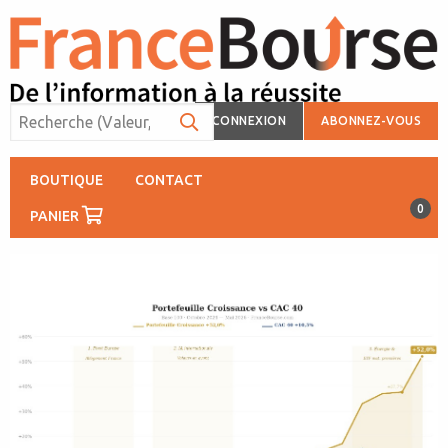
CONNEXION
ABONNEZ-VOUS
BOUTIQUE
CONTACT
0
PANIER