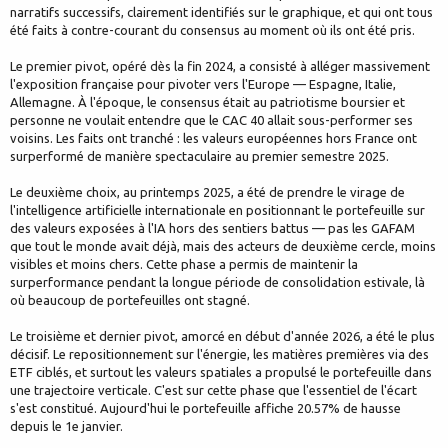
narratifs successifs, clairement identifiés sur le graphique, et qui ont tous
été faits à contre-courant du consensus au moment où ils ont été pris.
Le premier pivot, opéré dès la fin 2024, a consisté à alléger massivement
l'exposition française pour pivoter vers l'Europe — Espagne, Italie,
Allemagne. À l'époque, le consensus était au patriotisme boursier et
personne ne voulait entendre que le CAC 40 allait sous-performer ses
voisins. Les faits ont tranché : les valeurs européennes hors France ont
surperformé de manière spectaculaire au premier semestre 2025.
Le deuxième choix, au printemps 2025, a été de prendre le virage de
l'intelligence artificielle internationale en positionnant le portefeuille sur
des valeurs exposées à l'IA hors des sentiers battus — pas les GAFAM
que tout le monde avait déjà, mais des acteurs de deuxième cercle, moins
visibles et moins chers. Cette phase a permis de maintenir la
surperformance pendant la longue période de consolidation estivale, là
où beaucoup de portefeuilles ont stagné.
Le troisième et dernier pivot, amorcé en début d'année 2026, a été le plus
décisif. Le repositionnement sur l'énergie, les matières premières via des
ETF ciblés, et surtout les valeurs spatiales a propulsé le portefeuille dans
une trajectoire verticale. C'est sur cette phase que l'essentiel de l'écart
s'est constitué. Aujourd'hui le portefeuille affiche 20.57% de hausse
depuis le 1e janvier.