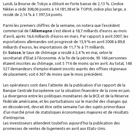
Lundi, la Bourse de Tokyo a clôturé en forte baisse de 2,13 %. L’indice
Nikkei a cédé 308,06 points à 14.181,38 et le TOPIX, indice plus large, a
reculé de 2,14 % à 1 397,54 points.
Parmi les premiers chiffres de la semaine, on notera que l’excédent
commercial de l’
Allemagne
s’est élevé à 18,7 milliards d’euros au mois
d’avril, après 16,6 milliards d’euros en mars. Par rapport à avril 2007, les
exportations allemandes ont progressé de 13,9 % en avril 2008 à 89,8
milliards d’euros, les importations de 11,7 % à 71 milliards.
En
Suisse
, le taux de chômage a reculé à 2,4 % en mai, selon le
secrétariat d’Etat à l’économie. A la fin de la période, 95 166 personnes
étaient inscrites au chômage, soit 5 714 de moins qu'en avril. Au total, 148
527 demandeurs d'emploi étaient inscrits auprès des offices régionaux
de placement, soit 6 367 de moins que le mois précédent.
Les opérateurs sont dans l’attente de la publication d’un rapport de la
Banque Centrale Européenne sur la situation financière de la zone en juin.
La divergence entre les politiques monétaires de la BCE et de la Réserve
fédérale américaine, et les perturbations sur le marché des changes qui
en découleront, devrait être cette semaine l’un des sujets primordiaux
d’un marché privé de statistiques économiques majeures et de résultats
d’entreprise.
Les investisseurs attendent toutefois aujourd’hui la publication des
promesses de ventes de logements en avril aux Etats-Unis.