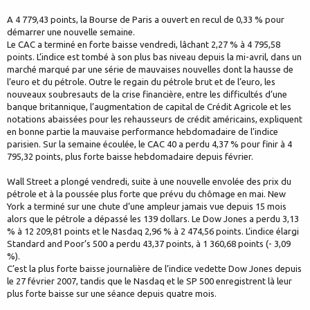
A 4 779,43 points, la Bourse de Paris a ouvert en recul de 0,33 % pour
démarrer une nouvelle semaine.
Le CAC a terminé en forte baisse vendredi, lâchant 2,27 % à 4 795,58
points. L’indice est tombé à son plus bas niveau depuis la mi-avril, dans un
marché marqué par une série de mauvaises nouvelles dont la hausse de
l’euro et du pétrole. Outre le regain du pétrole brut et de l’euro, les
nouveaux soubresauts de la crise financière, entre les difficultés d’une
banque britannique, l’augmentation de capital de Crédit Agricole et les
notations abaissées pour les rehausseurs de crédit américains, expliquent
en bonne partie la mauvaise performance hebdomadaire de l’indice
parisien. Sur la semaine écoulée, le CAC 40 a perdu 4,37 % pour finir à 4
795,32 points, plus forte baisse hebdomadaire depuis février.
Wall Street a plongé vendredi, suite à une nouvelle envolée des prix du
pétrole et à la poussée plus forte que prévu du chômage en mai. New
York a terminé sur une chute d’une ampleur jamais vue depuis 15 mois
alors que le pétrole a dépassé les 139 dollars. Le Dow Jones a perdu 3,13
% à 12 209,81 points et le Nasdaq 2,96 % à 2 474,56 points. L’indice élargi
Standard and Poor’s 500 a perdu 43,37 points, à 1 360,68 points (- 3,09
%).
C’est la plus forte baisse journalière de l’indice vedette Dow Jones depuis
le 27 février 2007, tandis que le Nasdaq et le SP 500 enregistrent là leur
plus forte baisse sur une séance depuis quatre mois.