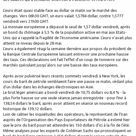
L’euro était quasi stable face au dollar ce matin sur le marché des
changes. Vers 06h30 GMT, un euro valait 1,5784 dollar, contre 1,5777
vendredi vers 21h00 GMT.
La monnaie européenne a dépassé le seuil de 1,57 dollar vendredi, après
un bond du chômage à 5,5 % de la population active en mai aux Etats-
Unis qui a rappelé la fragilité de l’économie américaine. L’euro n’avait plus
atteint ce niveau depuis le 28 mai.
L’euro a également réagi la semaine dernière aux propos du président de
la Banque Centrale Européenne laissant entrevoir une prochaine hausse
des taux. Ces déclarations ont fait l’effet d’un coup de tonnerre sur des
marchés spéculant jusqu’alors sur une baisse des taux européens.
Après avoir pulvérisé leurs récents sommets vendredi à New York, les
cours du baril de pétrole semblaient faire une pause ce matin, cédant plus
d’un dollar dans les échanges électroniques en Asie.
Le brut léger américain a bondi vendredi de 10,75 dollars ou 8,4 % - la
plus forte hausse sur une seule séance jamais enregistrée - pour finir à
138,54 dollars le baril, après avoir atteint en séance un nouveau record
historique de 139,12 dollars.
Loin de calmer les inquiétudes des opérateurs, le représentant de l’Iran
auprès de l’Organisation des Pays Exportateurs de Pétrole a estimé hier
que le prix du baril pourrait atteindre les 150 dollars d’ici à la fin de l’été.
Même analyses pour les experts de Goldman Sachs qui pronostiquent un