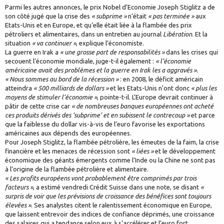
Parmi les autres annonces, le prix Nobel d’Economie Joseph Stiglitz a de
son côté jugé que la crise des
« subprime »
n’était
« pas terminée »
aux
Etats-Unis et en Europe, et qu’elle était liée à la flambée des prix
pétroliers et alimentaires, dans un entretien au journal
Libération
. Et la
situation
« va continuer »
, explique l’économiste.
La guerre en Irak a
« une grosse part de responsabilités »
dans les crises qui
secouent l’économie mondiale, juge-t-il également :
« l’économie
américaine avait des problèmes et la guerre en Irak les a aggravés ».
« Nous sommes au bord de la récession »
: en 2008, le déficit américain
atteindra
« 500 milliards de dollars »
et les Etats-Unis n’ont donc
« plus les
moyens de stimuler l’économie »
, pointe-t-il. L’Europe devrait continuer à
pâtir de cette crise car
« de nombreuses banques européennes ont acheté
ces produits dérivés des ‘subprime’ et en subissent le contrecoup »
et parce
que la faiblesse du dollar vis-à-vis de l’euro favorise les exportations
américaines aux dépends des européennes.
Pour Joseph Stiglitz, la flambée pétrolière, les émeutes de la faim, la crise
financière et les menaces de récession sont
« liées »
et le développement
économique des géants émergents comme l’Inde ou la Chine ne sont pas
à l’origine de la flambée pétrolière et alimentaire.
« Les profits européens vont probablement être comprimés par trois
facteurs »
, a estimé vendredi Crédit Suisse dans une note, se disant
«
surpris de voir que les prévisions de croissance des bénéfices sont toujours
élevées »
. Ses analystes citent le ralentissement économique en Europe,
que laissent entrevoir des indices de confiance déprimés, une croissance
des salaires qui a tendance selon eux à s’accélérer et l’euro fort.