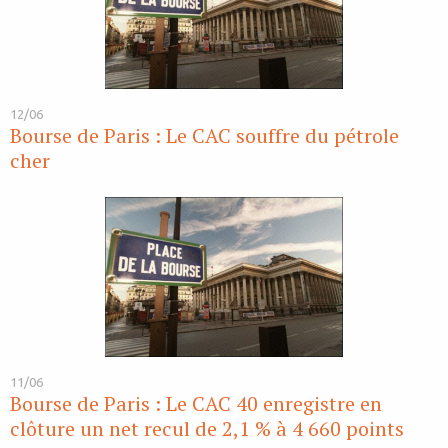
12/06
Bourse de Paris : Le CAC souffre du pétrole
cher
11/06
Bourse de Paris : Le CAC 40 enregistre en
clôture un net recul de 2,1 % à 4 660 points