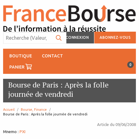
CONNEXION
ABONNEZ-VOUS
BOUTIQUE
CONTACT
0
PANIER
Bourse de Paris : Après la folle
journée de vendredi
Accueil
Bourse, Finance
page:
Bourse de Paris : Après la folle journée de vendredi
Article du
09/06/2008
Mnemo :
PXI