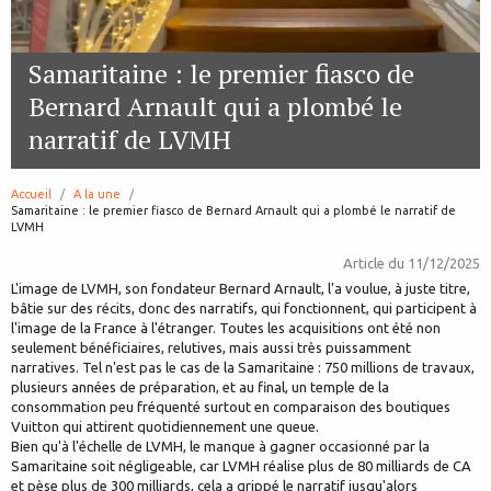
Samaritaine : le premier fiasco de
Bernard Arnault qui a plombé le
narratif de LVMH
Accueil
A la une
page:
Samaritaine : le premier fiasco de Bernard Arnault qui a plombé le narratif de
LVMH
Article du
11/12/2025
L'image de LVMH, son fondateur Bernard Arnault, l'a voulue, à juste titre,
bâtie sur des récits, donc des narratifs, qui fonctionnent, qui participent à
l'image de la France à l'étranger. Toutes les acquisitions ont été non
seulement bénéficiaires, relutives, mais aussi très puissamment
narratives. Tel n'est pas le cas de la Samaritaine : 750 millions de travaux,
plusieurs années de préparation, et au final, un temple de la
consommation peu fréquenté surtout en comparaison des boutiques
Vuitton qui attirent quotidiennement une queue.
Bien qu'à l'échelle de LVMH, le manque à gagner occasionné par la
Samaritaine soit négligeable, car LVMH réalise plus de 80 milliards de CA
et pèse plus de 300 milliards, cela a grippé le narratif jusqu'alors