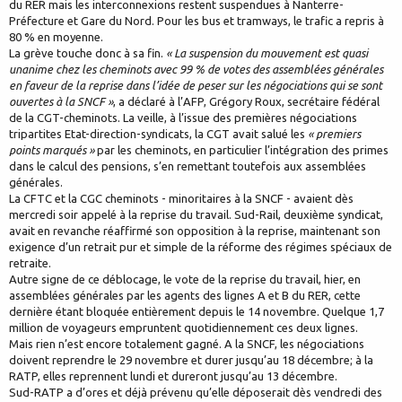
du RER mais les interconnexions restent suspendues à Nanterre-
Préfecture et Gare du Nord. Pour les bus et tramways, le trafic a repris à
80 % en moyenne.
La grève touche donc à sa fin.
« La suspension du mouvement est quasi
unanime chez les cheminots avec 99 % de votes des assemblées générales
en faveur de la reprise dans l’idée de peser sur les négociations qui se sont
ouvertes à la SNCF »
, a déclaré à l’AFP, Grégory Roux, secrétaire fédéral
de la CGT-cheminots. La veille, à l’issue des premières négociations
tripartites Etat-direction-syndicats, la CGT avait salué les
« premiers
points marqués »
par les cheminots, en particulier l’intégration des primes
dans le calcul des pensions, s’en remettant toutefois aux assemblées
générales.
La CFTC et la CGC cheminots - minoritaires à la SNCF - avaient dès
mercredi soir appelé à la reprise du travail. Sud-Rail, deuxième syndicat,
avait en revanche réaffirmé son opposition à la reprise, maintenant son
exigence d’un retrait pur et simple de la réforme des régimes spéciaux de
retraite.
Autre signe de ce déblocage, le vote de la reprise du travail, hier, en
assemblées générales par les agents des lignes A et B du RER, cette
dernière étant bloquée entièrement depuis le 14 novembre. Quelque 1,7
million de voyageurs empruntent quotidiennement ces deux lignes.
Mais rien n’est encore totalement gagné. A la SNCF, les négociations
doivent reprendre le 29 novembre et durer jusqu’au 18 décembre; à la
RATP, elles reprennent lundi et dureront jusqu’au 13 décembre.
Sud-RATP a d’ores et déjà prévenu qu’elle déposerait dès vendredi des