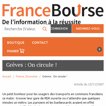
CONNEXION
ABONNEZ-VOUS
BOUTIQUE
CONTACT
0
PANIER
Grèves : On circule !
Accueil
France, Economie
page:
Grèves : On circule !
Article du
23/11/2007
Un petit bonheur pour les usagers des transports en communs franciliens
ce matin : trouver leur gare de RER ouverte ou n’attendre que quelques
minutes un métro. Les parisiens et les banlieusards avaient en effet