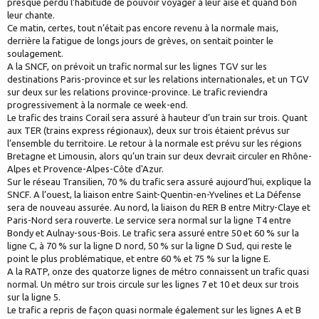
presque perdu l’habitude de pouvoir voyager à leur aise et quand bon
leur chante.
Ce matin, certes, tout n’était pas encore revenu à la normale mais,
derrière la fatigue de longs jours de grèves, on sentait pointer le
soulagement.
A la SNCF, on prévoit un trafic normal sur les lignes TGV sur les
destinations Paris-province et sur les relations internationales, et un TGV
sur deux sur les relations province-province. Le trafic reviendra
progressivement à la normale ce week-end.
Le trafic des trains Corail sera assuré à hauteur d’un train sur trois. Quant
aux TER (trains express régionaux), deux sur trois étaient prévus sur
l’ensemble du territoire. Le retour à la normale est prévu sur les régions
Bretagne et Limousin, alors qu’un train sur deux devrait circuler en Rhône-
Alpes et Provence-Alpes-Côte d'Azur.
Sur le réseau Transilien, 70 % du trafic sera assuré aujourd’hui, explique la
SNCF. A l’ouest, la liaison entre Saint-Quentin-en-Yvelines et La Défense
sera de nouveau assurée. Au nord, la liaison du RER B entre Mitry-Claye et
Paris-Nord sera rouverte. Le service sera normal sur la ligne T4 entre
Bondy et Aulnay-sous-Bois. Le trafic sera assuré entre 50 et 60 % sur la
ligne C, à 70 % sur la ligne D nord, 50 % sur la ligne D Sud, qui reste le
point le plus problématique, et entre 60 % et 75 % sur la ligne E.
A la RATP, onze des quatorze lignes de métro connaissent un trafic quasi
normal. Un métro sur trois circule sur les lignes 7 et 10 et deux sur trois
sur la ligne 5.
Le trafic a repris de façon quasi normale également sur les lignes A et B