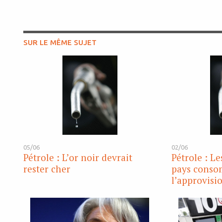
SUR LE MÊME SUJET
05/06
02/06
Pétrole : L’or noir devrait
Pétrole : L
rester cher
pays conso
l’approvis