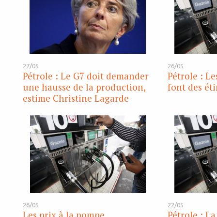
27/05
26/05
Pétrole : Le G7 doit demander
Pétrole : Le
une hausse de la production,
font des éti
estime Christine Lagarde
26/05
22/05
Les prix à la pompe
Pétrole : L