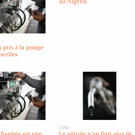
au Nigeria
s prix à la pompe
ncelles
21/05
a flambée est une
Le pétrole n’en finit plus de