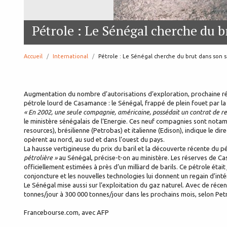
Pétrole : Le Sénégal cherche du b
Accueil
International
page:
Pétrole : Le Sénégal cherche du brut dans son s
Augmentation du nombre d’autorisations d’exploration, prochaine révi
pétrole lourd de Casamance : le Sénégal, frappé de plein fouet par la f
« En 2002, une seule compagnie, américaine, possédait un contrat de r
le ministère sénégalais de l’Energie. Ces neuf compagnies sont notamme
resources), brésilienne (Petrobas) et italienne (Edison), indique le di
opèrent au nord, au sud et dans l’ouest du pays.
La hausse vertigineuse du prix du baril et la découverte récente du 
pétrolière »
au Sénégal, précise-t-on au ministère. Les réserves de Ca
officiellement estimées à près d’un milliard de barils. Ce pétrole étai
conjoncture et les nouvelles technologies lui donnent un regain d’inté
Le Sénégal mise aussi sur l’exploitation du gaz naturel. Avec de réce
tonnes/jour à 300 000 tonnes/jour dans les prochains mois, selon Pet
Francebourse.com, avec AFP