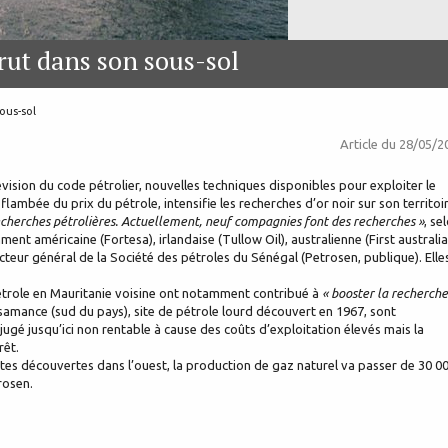
rut dans son sous-sol
ous-sol
Article du
28/05/2
sion du code pétrolier, nouvelles techniques disponibles pour exploiter le
lambée du prix du pétrole, intensifie les recherches d’or noir sur son territoir
echerches pétrolières. Actuellement, neuf compagnies font des recherches »
, se
nt américaine (Fortesa), irlandaise (Tullow Oil), australienne (First australi
recteur général de la Société des pétroles du Sénégal (Petrosen, publique). Elle
pétrole en Mauritanie voisine ont notamment contribué à
« booster la recherche
samance (sud du pays), site de pétrole lourd découvert en 1967, sont
t jugé jusqu’ici non rentable à cause des coûts d’exploitation élevés mais la
rêt.
ntes découvertes dans l’ouest, la production de gaz naturel va passer de 30 0
rosen.