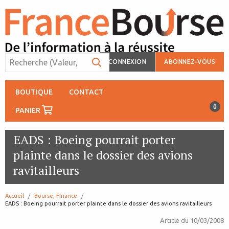
CONNEXION
ABONNEZ-VOUS
BOUTIQUE
CONTACT
0
PANIER
EADS : Boeing pourrait porter
plainte dans le dossier des avions
ravitailleurs
Accueil
Bourse, Finance
page:
EADS : Boeing pourrait porter plainte dans le dossier des avions ravitailleurs
Article du
10/03/2008