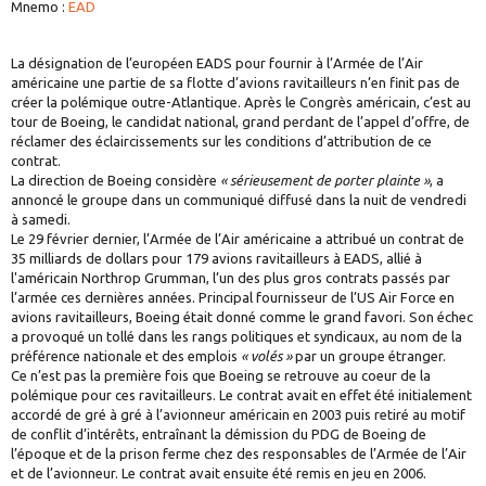
Mnemo :
EAD
La désignation de l’européen EADS pour fournir à l’Armée de l’Air
américaine une partie de sa flotte d’avions ravitailleurs n’en finit pas de
créer la polémique outre-Atlantique. Après le Congrès américain, c’est au
tour de Boeing, le candidat national, grand perdant de l’appel d’offre, de
réclamer des éclaircissements sur les conditions d’attribution de ce
contrat.
La direction de Boeing considère
« sérieusement de porter plainte »
, a
annoncé le groupe dans un communiqué diffusé dans la nuit de vendredi
à samedi.
Le 29 février dernier, l’Armée de l’Air américaine a attribué un contrat de
35 milliards de dollars pour 179 avions ravitailleurs à EADS, allié à
l'américain Northrop Grumman, l’un des plus gros contrats passés par
l’armée ces dernières années. Principal fournisseur de l’US Air Force en
avions ravitailleurs, Boeing était donné comme le grand favori. Son échec
a provoqué un tollé dans les rangs politiques et syndicaux, au nom de la
préférence nationale et des emplois
« volés »
par un groupe étranger.
Ce n’est pas la première fois que Boeing se retrouve au coeur de la
polémique pour ces ravitailleurs. Le contrat avait en effet été initialement
accordé de gré à gré à l’avionneur américain en 2003 puis retiré au motif
de conflit d’intérêts, entraînant la démission du PDG de Boeing de
l’époque et de la prison ferme chez des responsables de l’Armée de l’Air
et de l’avionneur. Le contrat avait ensuite été remis en jeu en 2006.