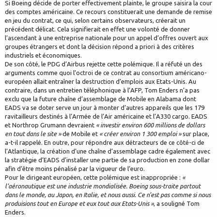
Si Boeing décide de porter effectivement plainte, le groupe saisira la cour
des comptes américaine. Ce recours constituerait une demande de remise
en jeu du contrat, ce qui, selon certains observateurs, créerait un
précédent délicat. Cela signifierait en effet une volonté de donner
l’ascendant à une entreprise nationale pour un appel d’offres ouvert aux
groupes étrangers et dont la décision répond a priori à des critères
industriels et économiques.
De son côté, le PDG d’Airbus rejette cette polémique. Il a réfuté un des
arguments comme quoi l’octroi de ce contrat au consortium américano-
européen allait entraîner la destruction d’emplois aux Etats-Unis. Au
contraire, dans un entretien téléphonique à l’AFP, Tom Enders n’a pas
exclu que la future chaîne d’assemblage de Mobile en Alabama dont
EADS va se doter serve un jour à monter d’autres appareils que les 179
ravitailleurs destinés à l’Armée de l’Air américaine et l’A330 cargo. EADS
et Northrop Grumann devraient
« investir environ 600 millions de dollars
en tout dans le site »
de Mobile et
« créer environ 1 300 emploi »
sur place,
a-t-il rappelé. En outre, pour répondre aux détracteurs de ce côté-ci de
l’Atlantique, la création d’une chaîne d’assemblage cadre également avec
la stratégie d’EADS d’installer une partie de sa production en zone dollar
afin d’être moins pénalisé par la vigueur de l’euro.
Pour le dirigeant européen, cette polémique est inappropriée :
«
l’aéronautique est une industrie mondialisée. Boeing sous-traite partout
dans le monde, au Japon, en Italie, et nous aussi. Ce n’est pas comme si nous
produisions tout en Europe et eux tout aux Etats-Unis »
, a souligné Tom
Enders.