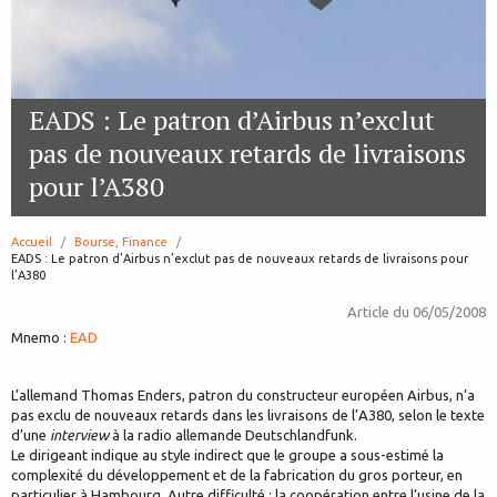
EADS : Le patron d’Airbus n’exclut
pas de nouveaux retards de livraisons
pour l’A380
Accueil
Bourse, Finance
page:
EADS : Le patron d’Airbus n’exclut pas de nouveaux retards de livraisons pour
l’A380
Article du
06/05/2008
Mnemo :
EAD
L’allemand Thomas Enders, patron du constructeur européen Airbus, n’a
pas exclu de nouveaux retards dans les livraisons de l’A380, selon le texte
d’une
interview
à la radio allemande Deutschlandfunk.
Le dirigeant indique au style indirect que le groupe a sous-estimé la
complexité du développement et de la fabrication du gros porteur, en
particulier à Hambourg. Autre difficulté : la coopération entre l’usine de la