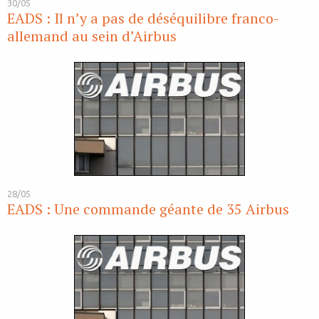
30/05
EADS : Il n’y a pas de déséquilibre franco-
allemand au sein d’Airbus
28/05
EADS : Une commande géante de 35 Airbus